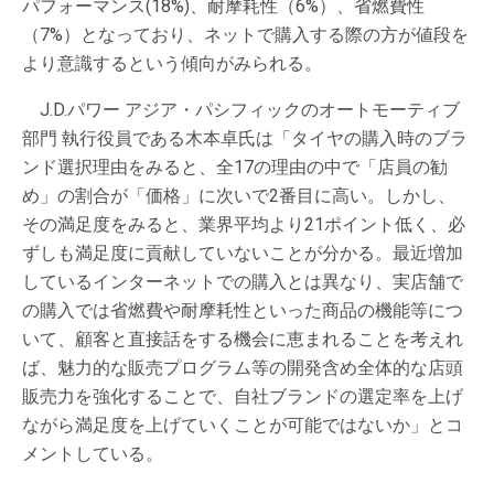
パフォーマンス(18%)、耐摩耗性（6%）、省燃費性
（7%）となっており、ネットで購入する際の方が値段を
より意識するという傾向がみられる。
J.D.パワー アジア・パシフィックのオートモーティブ
部門 執行役員である木本卓氏は「タイヤの購入時のブラ
ンド選択理由をみると、全17の理由の中で「店員の勧
め」の割合が「価格」に次いで2番目に高い。しかし、
その満足度をみると、業界平均より21ポイント低く、必
ずしも満足度に貢献していないことが分かる。最近増加
しているインターネットでの購入とは異なり、実店舗で
の購入では省燃費や耐摩耗性といった商品の機能等につ
いて、顧客と直接話をする機会に恵まれることを考えれ
ば、魅力的な販売プログラム等の開発含め全体的な店頭
販売力を強化することで、自社ブランドの選定率を上げ
ながら満足度を上げていくことが可能ではないか」とコ
メントしている。