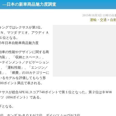
 ―日本の新車商品魅力度調査
2015年10月3日 11時15
運輸・交通
>
自
キングではレクサスが第1位。
Ｎ、マツダ デミオ、アウディ Ａ
１位となる。
015年日本自動車商品魅力度
動車の性能やデザインに関する商
内装」、「収納とスペース」、
ーテインメント／ナビゲーション
」、「運転性能」、「エンジン／
」、「燃費」の10カテゴリーに
いるモデルを評価してもらう形
000ポイント満点で表される。
スが総合APEALスコア748ポイントで第１位となった。第２位はＢＭＷ
ツ（694ポイント）である。
下となる。
位、ホンダ Ｎ-ＢＯＸが２位、ダイハツ ムーヴが３位