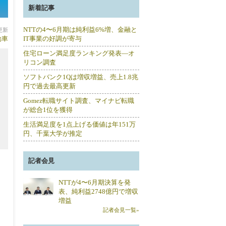
新着記事
NTTの4〜6月期は純利益6%増、金融と
分更新
動車
IT事業の好調が寄与
住宅ローン満足度ランキング発表―オ
リコン調査
ソフトバンク1Qは増収増益、売上1.8兆
円で過去最高更新
Gomez転職サイト調査、マイナビ転職
が総合1位を獲得
生活満足度を1点上げる価値は年151万
円、千葉大学が推定
記者会見
NTTが4〜6月期決算を発
表、純利益2748億円で増収
増益
記者会見一覧»