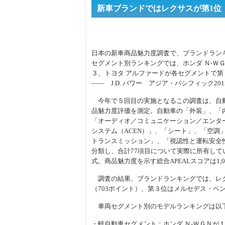
新車ブランドではレクサスが第1位
日本の新車商品魅力度調査で、ブランドラン
セグメント別ランキングでは、ホンダ Ｎ-ＷＧ
３、トヨタ アルファードが各セグメントで第
―― J.D. パワー アジア・パシフィック2
今年で５回目の実施となるこの調査は、自
品魅力度評価を測定。自動車の「外装」、「
「オーディオ／コミュニケーション／エンタ
システム（ACEN）」、「シート」、「空調
トランスミッション」、「視認性と運転安全性
分類し、合計77項目について実際に所有して
式。商品魅力度を示す総合APEALスコアは1,
調査の結果、ブランドランキングでは、レクサ
（703ポイント）、第３位はメルセデス・ベン
車両セグメント別のモデルランキングは以
・軽自動車セグメント：ホンダ Ｎ-ＷＧＮが１