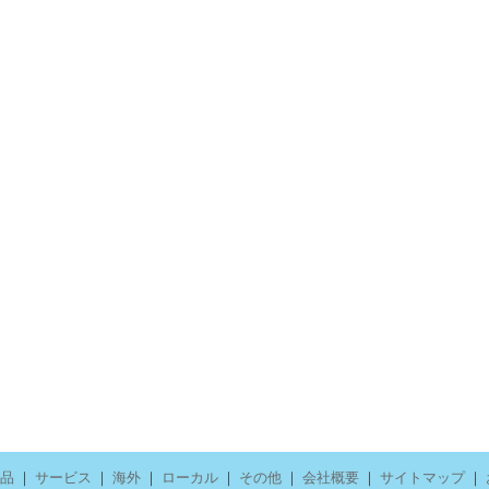
品
｜
サービス
｜
海外
｜
ローカル
｜
その他
｜
会社概要
｜
サイトマップ
｜