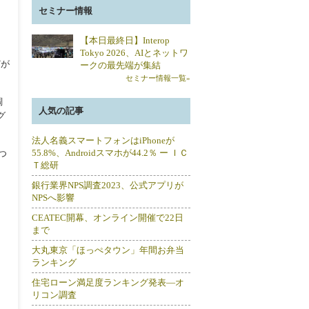
セミナー情報
【本日最終日】Interop
Tokyo 2026、AIとネットワ
どが
ークの最先端が集結
セミナー情報一覧»
調
人気の記事
グ
法人名義スマートフォンはiPhoneが
55.8%、Androidスマホが44.2％ ー ＩＣ
つ
Ｔ総研
銀行業界NPS調査2023、公式アプリが
NPSへ影響
CEATEC開幕、オンライン開催で22日
まで
大丸東京「ほっぺタウン」年間お弁当
ランキング
住宅ローン満足度ランキング発表―オ
リコン調査