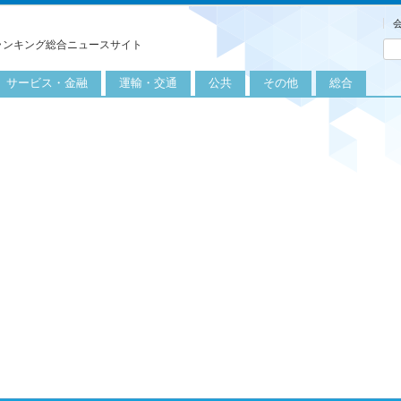
ランキング総合ニュースサイト
サービス・金融
運輸・交通
公共
その他
総合
旅行
自転車
公共団体
農業
保険
自動車
公益サービス
漁業
外食
鉄道
エネルギー
医療
レジャー
運輸
教育
不動産
航空
健康・美容
金融
船舶
労働・仕事
エンタメ