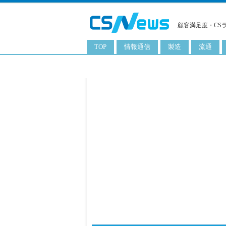
顧客満足度・CS
TOP
情報通信
製造
流通
スマートフォン
工業用品
コンビニ
タブレット
化粧品
卸
携帯電話
日用品
専門店
サーバ
食料飲料品
百貨店
PC
量販店
ITソリューション
通販
ネットワーク製品
アプリ
ITサービス
電子書籍