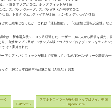
位、トヨタ アクアが２位、ホンダ フィットが３位
１位、スバル レヴォーグ、スバル ＷＲＸが同率で２位
が１位、トヨタ ヴェルファイアが２位、ホンダ オデッセイが３位
占める結果となったが、これは「運転性能」、「視認性と運転安全性」な
）調査は、新車購入後２～９ヶ月経過したユーザー18,649人から回答を得た。
であり、有効サンプル数が100サンプル以上のブランドおよびモデルをランキン
月にかけて実施された。
ワー アジア・パシフィックが日本で実施しているAUTOベンチマーク調査の一
ィック 2015日本自動車商品魅力度（APEAL）調査
プ― ケ
スマホトラベラーが多い国トップはタイ、中国
TOPページ
― TripAdvisor »