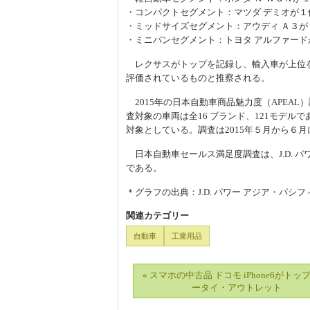
・コンパクトセグメント：マツダ デミオが１
・ミッドサイズセグメント：アウディ Ａ３が
・ミニバンセグメント：トヨタ アルファード
レクサスがトップを記録し、輸入車が上位を
評価されているものと推察される。
2015年の日本自動車商品魅力度（APEAL
査対象の車両は全16 ブランド、121モデル
対象としている。調査は2015年５月から６
日本自動車セールス満足度調査は、J.D. パ
である。
＊グラフの出典：J.D. パワー アジア・パシフ
関連カテゴリー
自動車
工業用品
« スマホの中古品 ドコモ iPhone6がトッ
ータイ・アウトレット