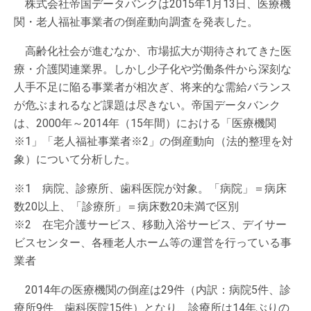
株式会社帝国データバンクは2015年1月13日、医療機
関・老人福祉事業者の倒産動向調査を発表した。
高齢化社会が進むなか、市場拡大が期待されてきた医
療・介護関連業界。しかし少子化や労働条件から深刻な
人手不足に陥る事業者が相次ぎ、将来的な需給バランス
が危ぶまれるなど課題は尽きない。帝国データバンク
は、2000年～2014年（15年間）における「医療機関
※1」「老人福祉事業者※2」の倒産動向（法的整理を対
象）について分析した。
※1 病院、診療所、歯科医院が対象。「病院」＝病床
数20以上、「診療所」＝病床数20未満で区別
※2 在宅介護サービス、移動入浴サービス、デイサー
ビスセンター、各種老人ホーム等の運営を行っている事
業者
2014年の医療機関の倒産は29件（内訳：病院5件、診
療所9件、歯科医院15件）となり、診療所は14年ぶりの