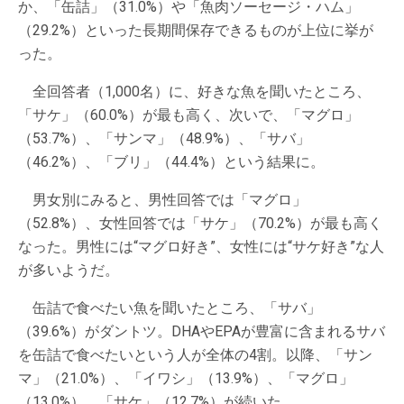
か、「缶詰」（31.0%）や「魚肉ソーセージ・ハム」
（29.2%）といった長期間保存できるものが上位に挙が
った。
全回答者（1,000名）に、好きな魚を聞いたところ、
「サケ」（60.0%）が最も高く、次いで、「マグロ」
（53.7%）、「サンマ」（48.9%）、「サバ」
（46.2%）、「ブリ」（44.4%）という結果に。
男女別にみると、男性回答では「マグロ」
（52.8%）、女性回答では「サケ」（70.2%）が最も高く
なった。男性には“マグロ好き”、女性には“サケ好き”な人
が多いようだ。
缶詰で食べたい魚を聞いたところ、「サバ」
（39.6%）がダントツ。DHAやEPAが豊富に含まれるサバ
を缶詰で食べたいという人が全体の4割。以降、「サン
マ」（21.0%）、「イワシ」（13.9%）、「マグロ」
（13.0%）、「サケ」（12.7%）が続いた。