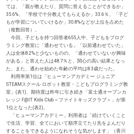
ては、「親が教えたり、質問に答えることができるか」
35.6%、「学校で十分教えてもらえるか」33.6％、「子ど
もが学習についていけるか」30.8%などが上位を占めた
（複数回答）。
今回、子どもを持つ回答者655人中、子どもをプログ
ラミング教室に「通わせている」「以前通わせていた」
人は全体8.2%と少ないものの、「通わせていないが興味
がある」と答えた人は48.7％と、関心の高い結果となっ
た。また、通わせ始めた年齢の平均は8.3歳だった。
利用率第1位は「ヒューマンアカデミー ジュニア
STEAMスクール ロボット教室・こどもプログラミング教
室」(表1)、期待度は昨年に引き続き「富士通オープンカ
レッジ F@IT Kids Club＜ファイトキッズクラブ＞」が第
1位となった(表2)。
「ヒューマンアカデミー」利用者は「続けていくこと
で生活、学習、全てにおいて順序立てたり先をよんだり
することをできるようになれそうな気がします」（香川