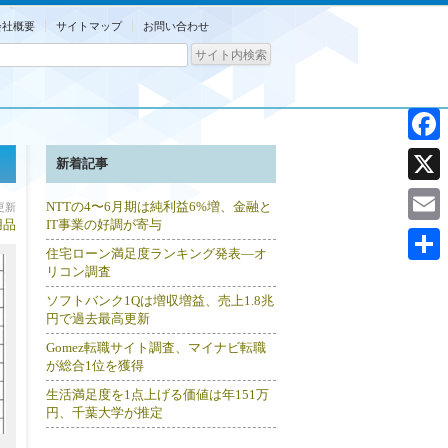
会社概要
サイトマップ
お問い合わせ
Facebo
X
Email
共
有