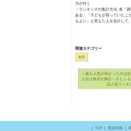
力が付く
・ランキングの集計方法: 各「
ある」「子どもが習っていたこ
もよい」と答えた人を合計して
関連カテゴリー
教育
« 最も人気が高かったのは
上位は食品が独占―さとふる2
品人気ランキ
｜
TOP
｜
電波情報
｜