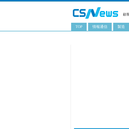
顧
TOP
情報通信
製造
スマートフォン
工業用
タブレット
化粧品
携帯電話
日用品
サーバ
食料飲
PC
ITソリューション
ネットワーク製品
アプリ
ITサービス
電子書籍