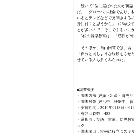
続いて2位に選ばれたのが英語
だ。「グローバル社会であり、
いるとテレビなどで見聞きするの
身に付くと思うから」（26歳女
とが多いので、そこでふるいにか
3位の音楽教室は、「感性が磨
そのほか、自由回答では、習い
「自分と同じような経験をさせ
せている人も多くみられた。
■調査概要
・調査方法: 妊娠・出産・育児
・調査対象: 妊活中、妊娠中、
・実施期間：2016年6月3日～6
・有効回答数：482
・選択肢：英語、書道、幼児教
ック
・調査項目：将来に役立つスキ