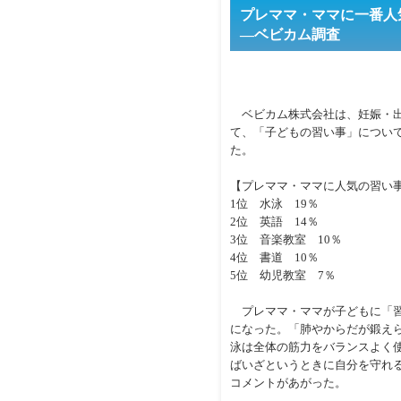
プレママ・ママに一番人
―ベビカム調査
ベビカム株式会社は、妊娠・出
て、「子どもの習い事」につい
た。
【プレママ・ママに人気の習い
1位 水泳 19％
2位 英語 14％
3位 音楽教室 10％
4位 書道 10％
5位 幼児教室 7％
プレママ・ママが子どもに「習
になった。「肺やからだが鍛えら
泳は全体の筋力をバランスよく使
ばいざというときに自分を守れる
コメントがあがった。