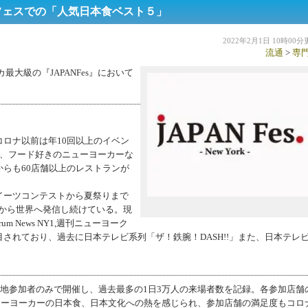
ドフェスでの「人気日本食ベスト５」
2022年2月1日 10時00
流通
>
専
カ最大級の『JAPANFes』において
ロナ以前は年10回以上のイベン
上、フード好きのニューヨーカーな
らも60店舗以上のレストランが
イーツコンテストから夏祭りまで
Yから世界へ発信し続けている。現
ectrum News NY1,週刊ニューヨーク
されており、過去に日本テレビ系列「ザ！鉄腕！DASH!!」また、日本テレ
開催は現地参加者のみで開催し、過去最多の1日3万人の来場者数を記録。各参加店舗
ューヨーカーの日本食、日本文化への熱を感じられ、参加店舗の満足度もコロ