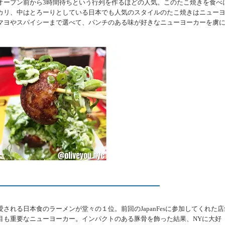
オープン前から3時間待ちという行列を作るほどの人気。このたこ焼きを食べ
カリ、中はとろーりとしている日本でも人気のスタイルのたこ焼きはニュー
マヨやスパイシーまで選べて、パンチのある味が好きなニューヨーカーを虜
れる日本食のラーメンが堂々の１位。前回のJapanFesに参加してくれた店
目も重要なニューヨーカー。インパクトのある豚骨を飾った結果、NYに大好