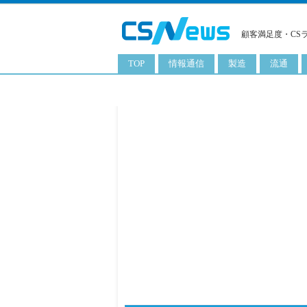
顧客満足度・CS
TOP
情報通信
製造
流通
スマートフォン
工業用品
コンビニ
タブレット
化粧品
卸
携帯電話
日用品
専門店
サーバ
食料飲料品
百貨店
PC
量販店
ITソリューション
通販
ネットワーク製品
アプリ
ITサービス
電子書籍