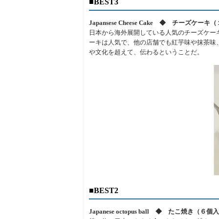
■BEST3
Japansese Cheese Cake ◆ チーズケ
日本から海外展開している人気のチーズケーキ
ーキは人気で、他の店舗でも紅芋味や抹茶味
や文化を超えて、伝わるということだ。
■BEST2
Japanese octopus ball ◆ たこ焼き（６