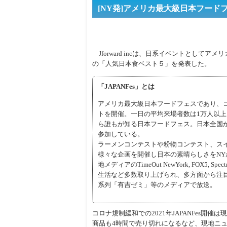
[NY発]アメリカ最大級日本フー
Jforward incは、日系イベントとしてアメリ
の「人気日本食ベスト５」を発表した。
「JAPANFes」とは
アメリカ最大級日本フードフェスであり、コ
トを開催。一日の平均来場者数は1万人以
ら誰もが知る日本フードフェス。日本全国か
参加している。
ラーメンコンテストや粉物コンテスト、ス
様々な企画を開催し日本の素晴らしさをN
地メディアのTimeOut NewYork, FOX5, Sp
生活など多数取り上げられ、多方面から注目
系列「有吉ゼミ」等のメディアで放送。
コロナ規制緩和での2021年JAPANFes
商品も4時間で売り切れになるなど、現地ニ