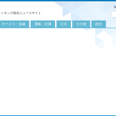
ランキング総合ニュースサイト
サービス・金融
運輸・交通
公共
その他
総合
旅行
自転車
公共団体
農業
保険
自動車
公益サービス
漁業
外食
鉄道
エネルギー
医療
レジャー
運輸
教育
不動産
航空
健康・美容
金融
船舶
労働・仕事
エンタメ