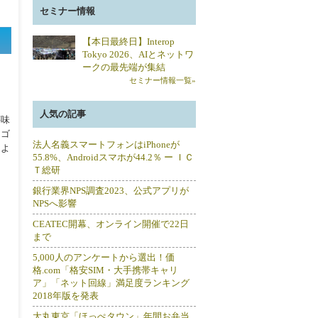
セミナー情報
【本日最終日】Interop
Tokyo 2026、AIとネットワ
ークの最先端が集結
セミナー情報一覧»
人気の記事
芋味
ロゴ
法人名義スマートフォンはiPhoneが
によ
55.8%、Androidスマホが44.2％ ー ＩＣ
Ｔ総研
銀行業界NPS調査2023、公式アプリが
NPSへ影響
CEATEC開幕、オンライン開催で22日
まで
5,000人のアンケートから選出！価
格.com「格安SIM・大手携帯キャリ
ア」「ネット回線」満足度ランキング
2018年版を発表
大丸東京「ほっぺタウン」年間お弁当