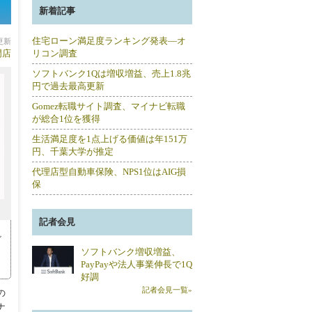
新着記事
住宅ローン満足度ランキング発表―オ
分更新
門店
リコン調査
ソフトバンク1Qは増収増益、売上1.8兆
円で過去最高更新
Gomez転職サイト調査、マイナビ転職
が総合1位を獲得
生活満足度を1点上げる価値は年151万
円、千葉大学が推定
代理店型自動車保険、NPS1位はAIG損
保
記者会見
ビ
ソフトバンク増収増益、
PayPayや法人事業伸長で1Q
好調
記者会見一覧»
の
ナ