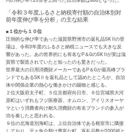
均の伸び率1.23倍を上回った自治体数は806となった。
「令和３年度ふるさと納税寄付額の自治体別対
前年度伸び率を分析」の主な結果
■１位から１０位
圧倒的な伸び率であった滋賀県野洲市の返礼品SK IIの登
場は、令和3年度のふるさと納税ニュースでも大きな反
響があった。あの世界的にも有名なP＆GのSK IIが実は滋
賀県で製造されていたと知ったのも驚きだった。
世界最大の日用消費財メーカーであるP＆Gが最高峰ブラ
ンドでもあるSKⅡを返礼品として認めたところが、自治
体や関係企業の熱心な働きかけの賜物と感じる。
２位大阪府太子町、５位京都府向日市、６位宮城県大河
原町はいずれもフジ医療器、オムロン、アイリスオーヤ
マという消費者向け耐久消費財の有名ブランドの参入が
功を奏したと思われる。
９位の北海道別海町は、上位自治体である根室市に隣接
しており、元々魚介類は豊富な町。返礼品数が2000超と