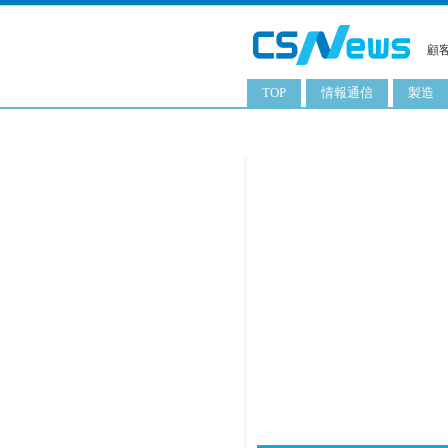
顧
TOP
情報通信
製造
スマートフォン
工業用
タブレット
化粧品
携帯電話
日用品
サーバ
食料飲
PC
ITソリューション
ネットワーク製品
アプリ
ITサービス
電子書籍