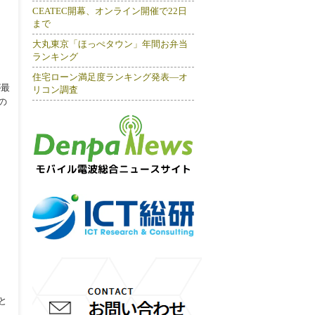
CEATEC開幕、オンライン開催で22日
まで
大丸東京「ほっぺタウン」年間お弁当
ランキング
住宅ローン満足度ランキング発表―オ
が最
リコン調査
の
と
る。