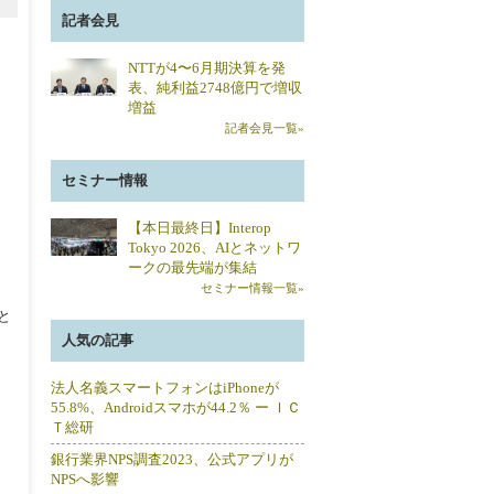
記者会見
NTTが4〜6月期決算を発
表、純利益2748億円で増収
増益
記者会見一覧»
セミナー情報
【本日最終日】Interop
Tokyo 2026、AIとネットワ
ークの最先端が集結
セミナー情報一覧»
と
人気の記事
法人名義スマートフォンはiPhoneが
55.8%、Androidスマホが44.2％ ー ＩＣ
Ｔ総研
銀行業界NPS調査2023、公式アプリが
NPSへ影響