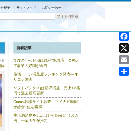
会社概要
サイトマップ
お問い合わせ
Facebo
新着記事
X
NTTの4〜6月期は純利益6%増、金融と
分更新
団体
IT事業の好調が寄与
Email
住宅ローン満足度ランキング発表―オ
リコン調査
共
ソフトバンク1Qは増収増益、売上1.8兆
有
円で過去最高更新
Gomez転職サイト調査、マイナビ転職
が総合1位を獲得
生活満足度を1点上げる価値は年151万
円、千葉大学が推定