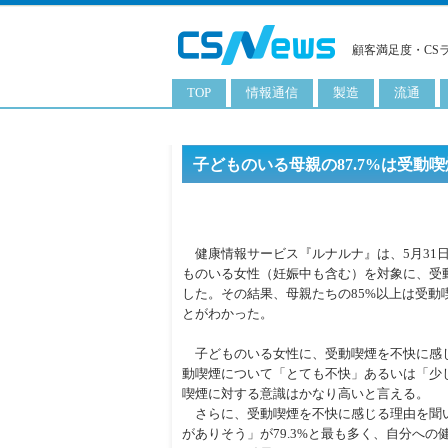
顧客満足度・CS
TOP
情報通信
製造
流通
スマートフォン
工業用品
コンビニ
タブレット
化粧品
卸
子どものいる母親の87.7%は受
携帯電話
日用品
専門店
サーバ
食料飲料品
百貨店
健康情報サービス『ルナルナ』は、5月31
PC
量販店
ものいる女性（妊娠中も含む）を対象に、受
した。その結果、母親たちの85%以上は受動
ITソリューション
通販
とがわかった。
ネットワーク製品
子どものいる女性に、受動喫煙を不快に感じる
アプリ
動喫煙について「とても不快」あるいは「少
喫煙に対する意識はかなり高いと言える。
ITサービス
さらに、受動喫煙を不快に感じる理由を聞
がありそう」が79.3%と最も多く、自分へ
電子書籍