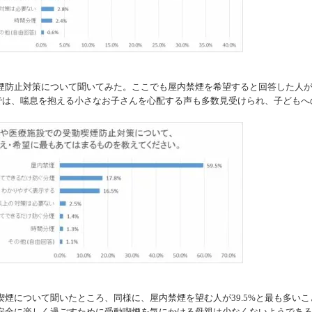
防止対策について聞いてみた。ここでも屋内禁煙を希望すると回答した人
答では、喘息を抱える小さなお子さんを心配する声も多数見受けられ、子どもへ
煙について聞いたところ、同様に、屋内禁煙を望む人が39.5%と最も多いこ
安全に楽しく過ごすために受動喫煙を気にかける母親は少なくないようであ