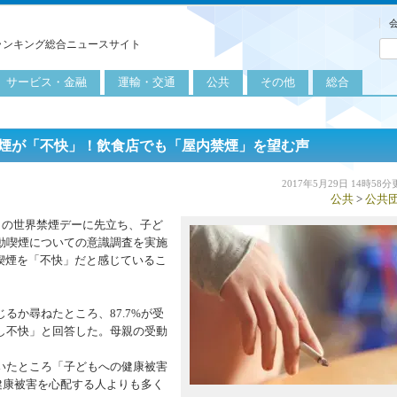
ランキング総合ニュースサイト
サービス・金融
運輸・交通
公共
その他
総合
旅行
自転車
公共団体
農業
保険
自動車
公益サービス
漁業
動喫煙が「不快」！飲食店でも「屋内禁煙」を望む声
外食
鉄道
エネルギー
医療
2017年5月29日 14時58
公共
>
公共
レジャー
運輸
教育
日の世界禁煙デーに先立ち、子ど
不動産
航空
健康・美容
動喫煙についての意識調査を実施
喫煙を「不快」だと感じているこ
金融
船舶
労働・仕事
エンタメ
か尋ねたところ、87.7%が受
し不快」と回答した。母親の受動
いたところ「子どもへの健康被害
の健康被害を心配する人よりも多く