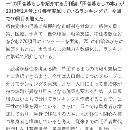
一”の田舎暮らしを紹介する月刊誌『田舎暮らしの本』が
2013年2月号より毎年実施しているランキングで、今回
で10回目を迎えた。
移住定住の促進に積極的な市町村を対象に、移住支援
策、医療、子育て、自然環境、就労支援、移住者数など
を含む276項目のアンケートを実施。751の自治体からの
回答をもとに、田舎暮らしの魅力を数値化し、ランキン
グ形式で紹介している。
読者が移住を考える際、希望するまちの情報を規模ご
とに選択できるよう、今年は人口別に５つのグループに
分けてランキングを実施。また、人口によって自治体が
持つ課題が異なり強みとなる施策も変わるため、人口規
模の近いまちで分けてランキングを作成することで、公
平性の担保を図っている。さらに、日本では単身者が増
加しており、単身で移住する人や、地方移住へ関心を持
つ単身者も増加していると考え、従来までの【若者世代
部門】を【若者世代・単身者部門】に変更。世代によっ