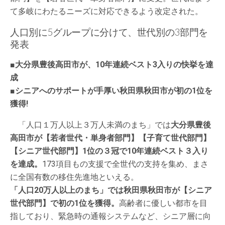
て多岐にわたるニーズに対応できるよう改定された。
人口別に5グループに分けて、世代別の3部門を
発表
■大分県豊後高田市が、10年連続ベスト3入りの快挙を達
成
■シニアへのサポートが手厚い秋田県秋田市が初の1位を
獲得!
「人口１万人以上３万人未満のまち」では
大分県豊後
高田市が【若者世代・単身者部門】【子育て世代部門】
【シニア世代部門】1位の３冠で10年連続ベスト３入り
を達成。
173項目もの支援で全世代の支持を集め、まさ
に全国有数の移住先進地といえる。
「人口20万人以上のまち」では秋田県秋田市が【シニア
世代部門】で初の1位を獲得。
高齢者に優しい都市を目
指しており、緊急時の通報システムなど、シニア層に向