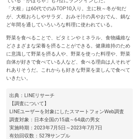
ている「かぼちゃ」も7位にランクインした。
「大根」は60代でのみTOP10入り。主に秋～冬が旬だ
が、大根おろしやサラダ、おみそ汁の具やおでん、鍋な
ど年間を通していろいろな料理に使われている。
野菜を食べることで、ビタミンやミネラル、食物繊維な
どさまざまな栄養を摂ることができる。健康維持のため
に意識して野菜を摂る人や、野菜を使った料理や、野菜
自体が好きで食べている人など、食べる理由は人それぞ
れありそうだ。これからも好きな野菜を楽しんで食べて
いきたい。
出典：
LINEリサーチ
【調査について】
LINEユーザーを対象にしたスマートフォンWeb調査
調査対象：日本全国の15歳～64歳の男女
実施時期：2023年7月5日～2023年7月7日
有効回収数：5278サンプル