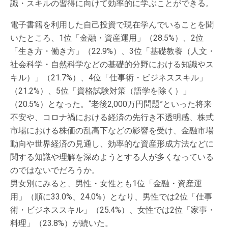
識・スキルの習得に向けて効率的に学ぶことができる。
電子書籍を利用した自己投資で現在学んでいることを聞
いたところ、1位「金融・資産運用」（28.5%）、2位
「生き方・働き方」（22.9%）、3位「基礎教養（人文・
社会科学・自然科学などの基礎的分野における知識やス
キル）」（21.7%）、4位「仕事術・ビジネススキル」
（21.2%）、5位「資格試験対策（語学を除く）」
（20.5%）となった。“老後2,000万円問題”といった将来
不安や、コロナ禍における経済の先行き不透明感、株式
市場における株価の乱高下などの影響を受け、金融市場
動向や世界経済の見通し、効率的な資産形成方法などに
関する知識や理解を深めようとする人が多くなっている
のではないでだろうか。
男女別にみると、男性・女性とも1位「金融・資産運
用」（順に33.0%、24.0%）となり、男性では2位「仕事
術・ビジネススキル」（25.4%）、女性では2位「家事・
料理」（23.8%）が続いた。