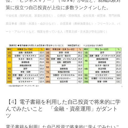
位、「ビジネスマナー」（18.9%）が8位と、就職試験対
策に役立つ自己投資が上位に多数ランクインした。
※会社員（契約社員、派遣社員含む）、公務員・団体職員、会社役員・経営者、専門的職
業従事者（医師・弁護士・会計士など）、自営業者（農林漁業含む）・フリーランス、パ
ート・アルバイトなど、職業を持っている人（専業主婦・主夫及び学生は除く）
【4】電子書籍を利用した自己投資で将来的に学
んでみたいこと 「金融・資産運用」がダント
ツ
電子書籍を利用した自己投資で将来的に学んでみたいこ