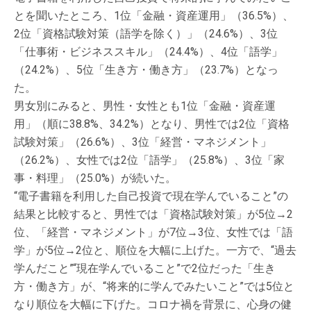
とを聞いたところ、1位「金融・資産運用」（36.5%）、
2位「資格試験対策（語学を除く）」（24.6%）、3位
「仕事術・ビジネススキル」（24.4%）、4位「語学」
（24.2%）、5位「生き方・働き方」（23.7%）となっ
た。
男女別にみると、男性・女性とも1位「金融・資産運
用」（順に38.8%、34.2%）となり、男性では2位「資格
試験対策」（26.6%）、3位「経営・マネジメント」
（26.2%）、女性では2位「語学」（25.8%）、3位「家
事・料理」（25.0%）が続いた。
“電子書籍を利用した自己投資で現在学んでいること”の
結果と比較すると、男性では「資格試験対策」が5位→2
位、「経営・マネジメント」が7位→3位、女性では「語
学」が5位→2位と、順位を大幅に上げた。一方で、“過去
学んだこと”“現在学んでいること”で2位だった「生き
方・働き方」が、“将来的に学んでみたいこと”では5位と
なり順位を大幅に下げた。コロナ禍を背景に、心身の健