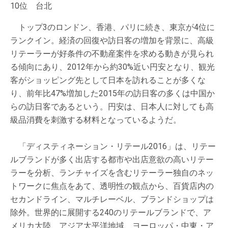
10位 台北
トップ3のロンドン、香港、パリに続き、東京が4位に
ランクイン。経済の回復や訪日客の増加を背景に、高級
リテーラーが好条件の不動産案件を求める動きが見られ
る傾向にあり、2012年から約30%近い円安となり、観光
客がショッピング先として日本を訪れることが多くな
り、前年比47%増加した2015年の訪日客の多くは中国か
らの訪日客であるという。円安は、日本人に対しても高
級品消費を刺激する材料となっているようだ。
「ディスティネーション・リテール2016」は、リテー
ルブランドが多く出店する都市や出店意欲の高いリテー
ラーを分析、ランチャイズを含むリテーラー独自のネッ
トワークに焦点をあて、透明性の観点から、百貨店内の
セカンドライン、マルチレーベル、ブランドショップは
除外。世界的に展開する240のリテールブランドで、ア
メリカ大陸、アジア太平洋地域、ヨーロッパ・中東・ア