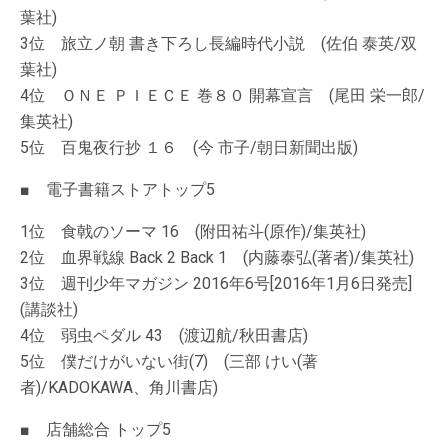
葉社)
3位 旅立ノ朝 書き下ろし長編時代小説 (佐伯 泰英/双
葉社)
4位 ＯＮＥ ＰＩＥＣＥ 巻８０ 開幕宣言 (尾田 栄一郎/
集英社)
5位 百鬼夜行抄 １６ (今 市子/朝日新聞出版)
■ 電子書籍ストアトップ5
1位 食戟のソーマ 16 (附田祐斗(原作)/集英社)
2位 血界戦線 Back 2 Back 1 (内藤泰弘(著者)/集英社)
3位 週刊少年マガジン 2016年6号[2016年1月6日発売]
(講談社)
4位 弱虫ペダル 43 (渡辺航/秋田書店)
5位 僕だけがいない街(7) (三部 けい(著
者)/KADOKAWA、角川書店)
■ 店舗総合 トップ5