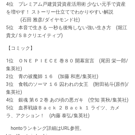
4位 プレミアム戸建賃貸資産活用術 少ない元手で資産
を増やす！ ストーリー仕立てでわかりやすい解説
(石田 雅彦/ダイヤモンド社)
5位 本音で生きる 一秒も後悔しない強い生き方 (堀江
貴文/ＳＢクリエイティブ)
【コミック】
1位 ＯＮＥ ＰＩＥＣＥ 巻８０ 開幕宣言 (尾田 栄一郎/
集英社)
2位 青の祓魔師 １６ (加藤 和恵/集英社)
3位 食戟のソーマ １６ 囚われの女王 (附田祐斗(原作)/
集英社)
4位 銀魂 第６２巻 あの頃の悪ガキ (空知 英秋/集英社)
5位 血界戦線Ｂａｃｋ ２ Ｂａｃｋ １ ライツ、カメ
ラ、アクション！ (内藤 泰弘/集英社)
hontoランキング詳細はURL参照。