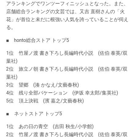
アランキングでワンツーフィニッシュとなった。また、
店舗総合ランキングの文芸では、又吉 直樹さんの「火
花」が首位と未だに根強い人気を誇っていることが伺え
る。
■ honto総合ストア トップ5
1位 竹屋ノ渡 書き下ろし長編時代小説 (佐伯 泰英/双
葉社)
2位 旅立ノ朝 書き下ろし長編時代小説 (佐伯 泰英/双
葉社)
3位 望郷 (湊 かなえ/文藝春秋)
4位 残り全部バケーション (伊坂 幸太郎/集英社)
5位 頂上決戦 (濱 嘉之/文藝春秋)
■ ネットストア トップ5
1位 あの日の青空 (吉田 秋生/小学館)
2位 竹屋ノ渡 書き下ろし長編時代小説 (佐伯 泰英/双