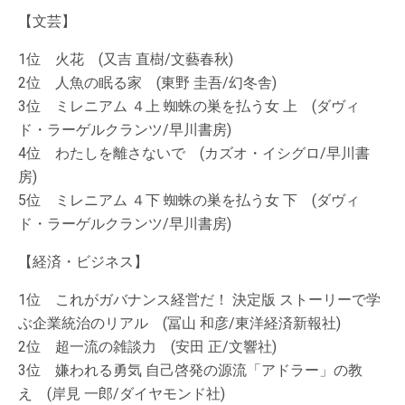
【文芸】
1位 火花 (又吉 直樹/文藝春秋)
2位 人魚の眠る家 (東野 圭吾/幻冬舎)
3位 ミレニアム ４上 蜘蛛の巣を払う女 上 (ダヴィ
ド・ラーゲルクランツ/早川書房)
4位 わたしを離さないで (カズオ・イシグロ/早川書
房)
5位 ミレニアム ４下 蜘蛛の巣を払う女 下 (ダヴィ
ド・ラーゲルクランツ/早川書房)
【経済・ビジネス】
1位 これがガバナンス経営だ！ 決定版 ストーリーで学
ぶ企業統治のリアル (冨山 和彦/東洋経済新報社)
2位 超一流の雑談力 (安田 正/文響社)
3位 嫌われる勇気 自己啓発の源流「アドラー」の教
え (岸見 一郎/ダイヤモンド社)