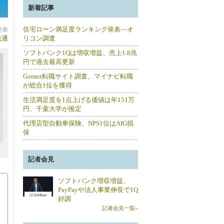
新着記事
住宅ローン満足度ランキング発表―オ
分更新
流通
リコン調査
ソフトバンク1Qは増収増益、売上1.8兆
円で過去最高更新
Gomez転職サイト調査、マイナビ転職
が総合1位を獲得
生活満足度を1点上げる価値は年151万
円、千葉大学が推定
代理店型自動車保険、NPS1位はAIG損
保
記者会見
ソフトバンク増収増益、
PayPayや法人事業伸長で1Q
好調
記者会見一覧»