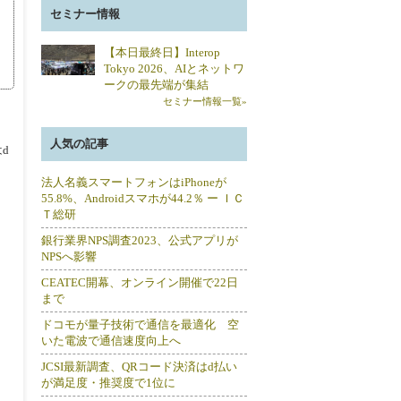
セミナー情報
【本日最終日】Interop
Tokyo 2026、AIとネットワ
ークの最先端が集結
セミナー情報一覧»
人気の記事
d
法人名義スマートフォンはiPhoneが
55.8%、Androidスマホが44.2％ ー ＩＣ
Ｔ総研
銀行業界NPS調査2023、公式アプリが
NPSへ影響
CEATEC開幕、オンライン開催で22日
まで
ドコモが量子技術で通信を最適化 空
いた電波で通信速度向上へ
JCSI最新調査、QRコード決済はd払い
が満足度・推奨度で1位に