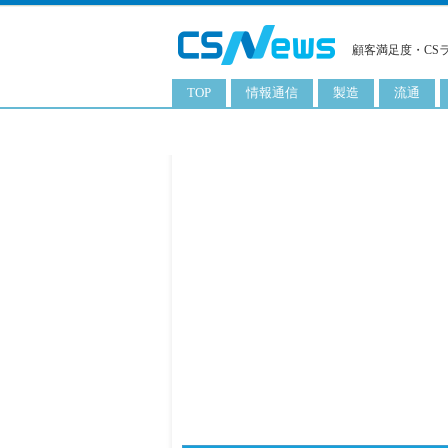
顧客満足度・CS
TOP
情報通信
製造
流通
スマートフォン
工業用品
コンビニ
タブレット
化粧品
卸
携帯電話
日用品
専門店
サーバ
食料飲料品
百貨店
PC
量販店
ITソリューション
通販
ネットワーク製品
アプリ
ITサービス
電子書籍