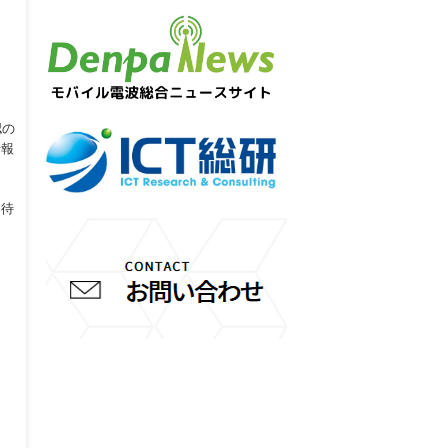
認の
情報
加
期待