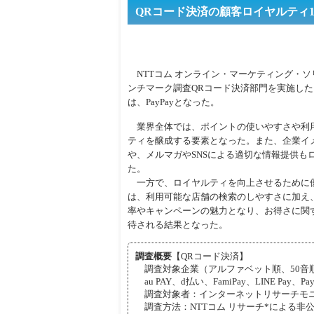
QRコード決済の顧客ロイヤルティ1位
NTTコム オンライン・マーケティング・ソ
ンチマーク調査QRコード決済部門を実施した
は、PayPayとなった。
業界全体では、ポイントの使いやすさや利
ティを醸成する要素となった。また、企業イ
や、メルマガやSNSによる適切な情報提供も
た。
一方で、ロイヤルティを向上させるために
は、利用可能な店舗の検索のしやすさに加え
率やキャンペーンの魅力となり、お得さに関
待される結果となった。
調査概要
【QRコード決済】
調査対象企業（アルファベット順、50音
au PAY、d払い、FamiPay、LINE Pay
調査対象者：インターネットリサーチモニ
調査方法：NTTコム リサーチ*による非