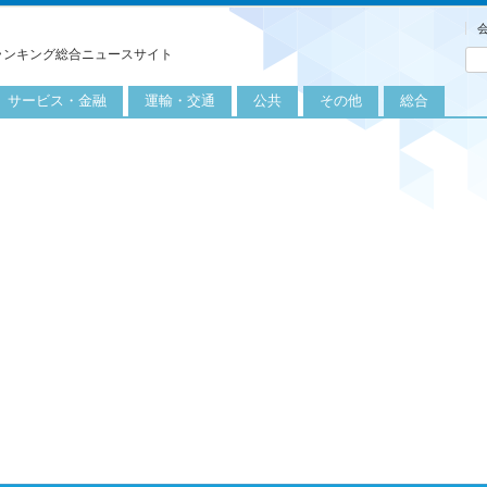
ランキング総合ニュースサイト
サービス・金融
運輸・交通
公共
その他
総合
旅行
自転車
公共団体
農業
保険
自動車
公益サービス
漁業
外食
鉄道
エネルギー
医療
レジャー
運輸
教育
不動産
航空
健康・美容
金融
船舶
労働・仕事
エンタメ