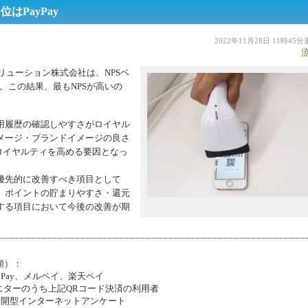
はPayPay
2022年11月28日 11時45
リューション株式会社は、NPSベ
。この結果、最もNPSが高いの
用履歴の確認しやすさがロイヤル
メージ・ブランドイメージの良さ
ロイヤルティを高める要因となっ
優先的に改善すべき項目として
、ポイントの貯まりやすさ・還元
する項目において今後の改善が期
順）：
、PayPay、メルペイ、楽天ペイ
ターのうち上記QRコード決済の利用者
公開型インターネットアンケート