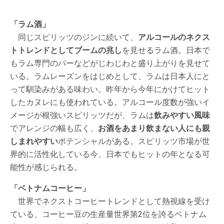
「ラム酒」
同じスピリッツのジンに続いて、
アルコールのネクス
トトレンドとしてブームの兆し
を見せるラム酒。日本で
もラム専門のバーなどがじわじわと盛り上がりを見せて
いる。ラムレーズンをはじめとして、ラムは日本人にと
って馴染みがある味わい。昨年から今年にかけてヒット
したカヌレにも使われている。アルコール度数が強いイ
メージが根強いスピリッツだが、ラムは
飲みやすい風味
でアレンジの幅も広く、
お酒をあまり飲まない人にも親
しまれやすい
ポテンシャルがある。スピリッツ市場が世
界的に活性化している今、日本でもヒットの年となる可
能性が感じられる。
「ベトナムコーヒー」
世界でネクストコーヒートレンドとして熱視線を受け
ている、コーヒー豆の生産量世界第2位を誇るベトナム