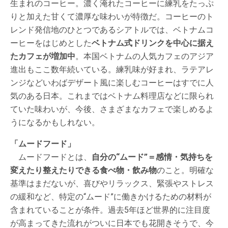
生まれのコーヒー。濃く淹れたコーヒーに練乳をたっぷ
りと加えた甘くて濃厚な味わいが特徴だ。コーヒーのト
レンド発信地のひとつであるシアトルでは、ベトナムコ
ーヒーをはじめとした
ベトナム式ドリンクを中心に据え
たカフェが増加中
。本国ベトナムの人気カフェのアジア
進出もここ数年続いている。練乳味が好まれ、ラテアレ
ンジなどいわばデザート風に楽しむコーヒーはすでに人
気のある日本。これまではベトナム料理店などに限られ
ていた味わいが、今後、さまざまなカフェで楽しめるよ
うになるかもしれない。
「ムードフード」
ムードフードとは、
自分の“ムード”＝感情・気持ちを
変えたり整えたりできる食べ物・飲み物
のこと。明確な
基準はまだないが、喜びやリラックス、緊張やストレス
の緩和など、特定の“ムード”に働きかけるための材料が
含まれていることが条件。過去5年ほど世界的に注目度
が高まってきた流れがついに日本でも花開きそうで、今