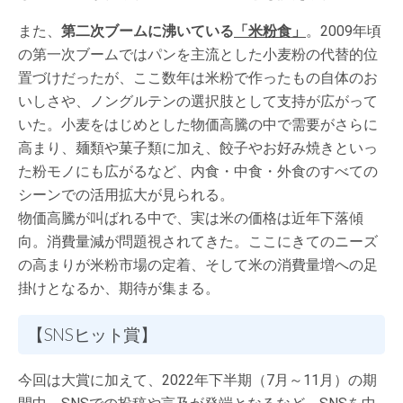
また、
第二次ブームに沸いている
「米粉食」
。2009年頃
の第一次ブームではパンを主流とした小麦粉の代替的位
置づけだったが、ここ数年は米粉で作ったもの自体のお
いしさや、ノングルテンの選択肢として支持が広がって
いた。小麦をはじめとした物価高騰の中で需要がさらに
高まり、麺類や菓子類に加え、餃子やお好み焼きといっ
た粉モノにも広がるなど、内食・中食・外食のすべての
シーンでの活用拡大が見られる。
物価高騰が叫ばれる中で、実は米の価格は近年下落傾
向。消費量減が問題視されてきた。ここにきてのニーズ
の高まりが米粉市場の定着、そして米の消費量増への足
掛けとなるか、期待が集まる。
【SNSヒット賞】
今回は大賞に加えて、2022年下半期（7月～11月）の期