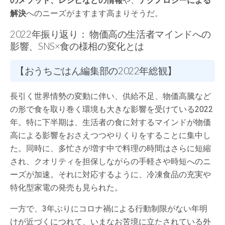
のメソッド、レシピなどの情報
や、
テクノロジーによる
解決
へのニーズがますます高まりそうだ。
2022年振り返り： 物価高の生活者マインドへの
影響、SNS×食の様相の変化とは
【おうちごはん編集部の2022年総観】
長引く世界情勢の変動に伴い、供給不足、物価高騰など
の形で食を取り巻く環境も大きな影響を受けている2022
年。特に下半期は、生活者の食に対するマインドが物価
高による影響をおさえつつやりくりをすることに集中し
た。同時に、多忙さが増す中で料理の時間はさらに短縮
され、クオリティを担保しながらの手軽さや時短へのニ
ーズが加速。それに対応するように、冷凍食品の充実や
特化型家電の発売も見られた。
一方で、3年ぶりにコロナ禍による行動制限がない年明
けが近づくにつれて、いまなお苦境に立たされている外