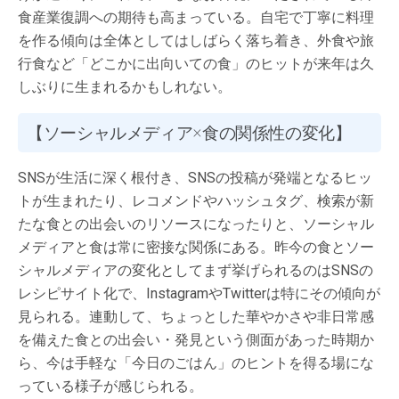
食産業復調への期待も高まっている。自宅で丁寧に料理
を作る傾向は全体としてはしばらく落ち着き、外食や旅
行食など「どこかに出向いての食」のヒットが来年は久
しぶりに生まれるかもしれない。
【ソーシャルメディア×食の関係性の変化】
SNSが生活に深く根付き、SNSの投稿が発端となるヒッ
トが生まれたり、レコメンドやハッシュタグ、検索が新
たな食との出会いのリソースになったりと、ソーシャル
メディアと食は常に密接な関係にある。昨今の食とソー
シャルメディアの変化としてまず挙げられるのはSNSの
レシピサイト化で、InstagramやTwitterは特にその傾向が
見られる。連動して、ちょっとした華やかさや非日常感
を備えた食との出会い・発見という側面があった時期か
ら、今は手軽な「今日のごはん」のヒントを得る場にな
っている様子が感じられる。