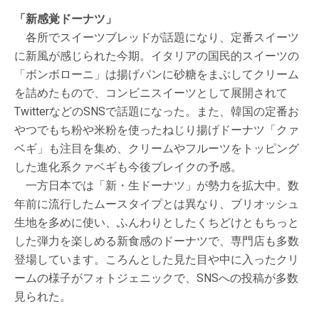
「新感覚ドーナツ」
各所でスイーツブレッドが話題になり、定番スイーツ
に新風が感じられた今期。イタリアの国民的スイーツの
「ボンボローニ」は揚げパンに砂糖をまぶしてクリーム
を詰めたもので、コンビニスイーツとして展開されて
TwitterなどのSNSで話題になった。また、韓国の定番お
やつでもち粉や米粉を使ったねじり揚げドーナツ「クァ
ベギ」も注目を集め、クリームやフルーツをトッピング
した進化系クァベギも今後ブレイクの予感。
一方日本では「新・生ドーナツ」が勢力を拡大中。数
年前に流行したムースタイプとは異なり、ブリオッシュ
生地を多めに使い、ふんわりとしたくちどけともちっと
した弾力を楽しめる新食感のドーナツで、専門店も多数
登場しています。ころんとした見た目や中に入ったクリ
ームの様子がフォトジェニックで、SNSへの投稿が多数
見られた。