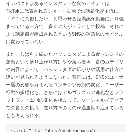
インパクトがあるインスタントな食のアイデアは、
TikTokに代表されるショート動画での話題化が主流に。
「すぐに真似したい」と思わせる臨場感が動画により強
まっている一方で、多くの人がトライして投稿、それに
より話題感が醸成されるというSNSの話題化のサイクル
は変わっていない。
また、しばらく続いたハッシュタグによる食トレンドの
創出という盛り上がり方はやや落ち着き、食のカテゴリ
や内容によって、ハッシュタグの広がりや活用の仕方に
違いが見られるようになった。背景には、SNSのユーザ
ー層の変容や好まれるコンテンツ形態の変化、ユーザー
行動の多様化も。さらにはアルゴリズムの進化などプラ
ットフォーム側の変化も相まって、ソーシャルメディア
での食との接点、在り方そのものが過渡期を迎えている
とも考えられる。
・おうちごはん（
https://ouchi-gohan.jp/
）