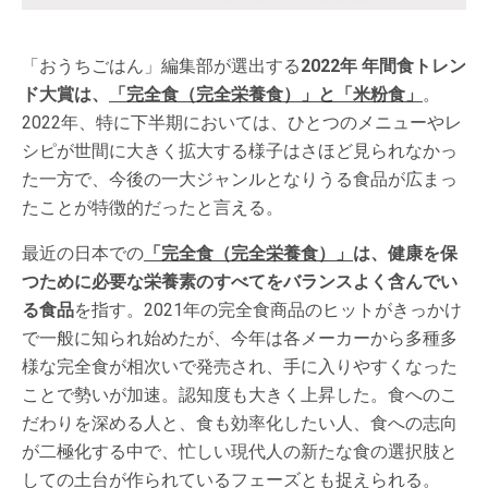
「おうちごはん」編集部が選出する
2022年 年間食トレン
ド大賞は、
「完全食（完全栄養食）」と「米粉食」
。
2022年、特に下半期においては、ひとつのメニューやレ
シピが世間に大きく拡大する様子はさほど見られなかっ
た一方で、今後の一大ジャンルとなりうる食品が広まっ
たことが特徴的だったと言える。
最近の日本での
「完全食（完全栄養食）」
は、健康を保
つために必要な栄養素のすべてをバランスよく含んでい
る食品
を指す。2021年の完全食商品のヒットがきっかけ
で一般に知られ始めたが、今年は各メーカーから多種多
様な完全食が相次いで発売され、手に入りやすくなった
ことで勢いが加速。認知度も大きく上昇した。食へのこ
だわりを深める人と、食も効率化したい人、食への志向
が二極化する中で、忙しい現代人の新たな食の選択肢と
しての土台が作られているフェーズとも捉えられる。