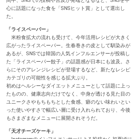
間中、SNSでの投稿や言及が発端となるなど、SNSを中
心に話題になった食を「SNSヒット賞」として選出し
た。
「ライスペーパー」
米粉食拡大の流れも受けて、今年活用レシピが大きく
広がったライスペーパー。生春巻きの皮として馴染みが
あるが、SNSでは韓国の人気インフルエンサーが投稿し
た「ライスペーパー餃子」の話題感が日本にも波及。さ
らにそのアレンジレシピが登場するなど、新たなレシピ
カテゴリの可能性を感じる拡大ぶり。
初めはヘルシーなダイエットメニューとして話題に上っ
たものの、健康志向だけでなく、中身が透ける見た目の
ユニークさやもちもちとした食感、癖のない味わいとい
った使いやすさで幅広い層に受け入れられており、今後
もさまざまなメニューに展開されそうだ。
「天才チーズケーキ」