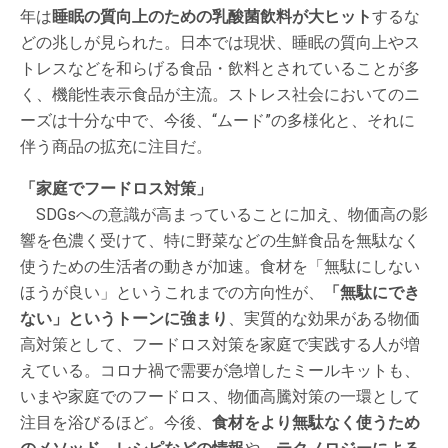
年は
睡眠の質向上のための乳酸菌飲料が大ヒット
するな
どの兆しが見られた。日本では現状、睡眠の質向上やス
トレスなどを和らげる食品・飲料とされていることが多
く、機能性表示食品が主流。ストレス社会においてのニ
ーズは十分な中で、今後、“ムード”の多様化と、それに
伴う商品の拡充に注目だ。
「家庭でフードロス対策」
SDGsへの意識が高まっていることに加え、物価高の影
響を色濃く受けて、特に野菜などの生鮮食品を無駄なく
使うための生活者の動きが加速。食材を「無駄にしない
ほうが良い」というこれまでの方向性が、
「無駄にでき
ない」というトーンに強まり
、実質的な効果がある物価
高対策として、フードロス対策を家庭で実践する人が増
えている。コロナ禍で需要が急増したミールキットも、
いまや家庭でのフードロス、物価高騰対策の一環として
注目を浴びるほど。今後、
食材をより無駄なく使うため