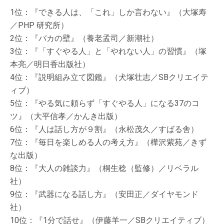
1位：『できる人は、「これ」しか言わない』（大塚寿
／PHP 研究所）
2位：『バカの壁』（養老孟司／新潮社）
3位：『「すぐやる人」と「やれない人」の習慣』（塚
本亮／明日香出版社）
4位：『説明組み立て図鑑』（犬塚壮志／SBクリエイテ
ィブ）
5位：『やる気に頼らず「すぐやる人」になる37のコ
ツ』（大平信孝／かんき出版）
6位：『人は話し方が９割』（永松茂久／すばる舎）
7位：『毎日を楽しめる人の考え方』（樺沢紫苑／きず
な出版）
8位：『大人の雑談力』（桐生稔（監修）／リベラル
社）
9位：『武器になる話し方』（安田正／ダイヤモンド
社）
10位：『1分で話せ』（伊藤羊一／SBクリエイティブ）