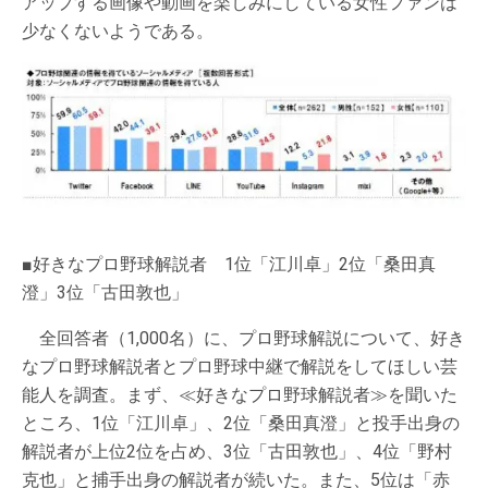
アップする画像や動画を楽しみにしている女性ファンは
少なくないようである。
■好きなプロ野球解説者 1位「江川卓」2位「桑田真
澄」3位「古田敦也」
全回答者（1,000名）に、プロ野球解説について、好き
なプロ野球解説者とプロ野球中継で解説をしてほしい芸
能人を調査。まず、≪好きなプロ野球解説者≫を聞いた
ところ、1位「江川卓」、2位「桑田真澄」と投手出身の
解説者が上位2位を占め、3位「古田敦也」、4位「野村
克也」と捕手出身の解説者が続いた。また、5位は「赤