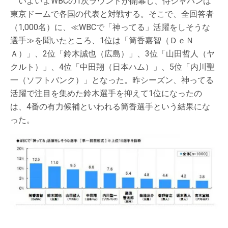
いよいよWBCの1次ラウンドが開幕し、侍ジャパンは
東京ドームで各国の代表と対戦する。そこで、全回答者
（1,000名）に、≪WBCで「神ってる」活躍をしそうな
選手≫を聞いたところ、1位は「筒香嘉智（ＤｅＮ
Ａ）」、2位「鈴木誠也（広島）」、3位「山田哲人（ヤ
クルト）」、4位「中田翔（日本ハム）」、5位「内川聖
一（ソフトバンク）」となった。昨シーズン、神ってる
活躍で注目を集めた鈴木選手を抑えて1位になったの
は、4番の有力候補といわれる筒香選手という結果にな
った。