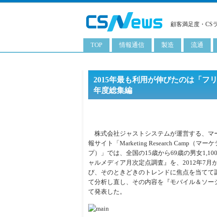
顧客満足度・CS
TOP
情報通信
製造
流通
スマートフォン
工業用品
コンビニ
タブレット
化粧品
卸
2015年最も利用が伸びたのは「フ
年度総集編
携帯電話
日用品
専門店
サーバ
食料飲料品
百貨店
PC
量販店
株式会社ジャストシステムが運営する、マ
報サイト「Marketing Research Cam
ITソリューション
通販
プ）」では、全国の15歳から69歳の男女1,1
ネットワーク製品
ャルメディア月次定点調査』を、2012年7月
び、そのときどきのトレンドに焦点を当てて調
アプリ
て分析し直し、その内容を『モバイル＆ソーシ
て発表した。
ITサービス
電子書籍