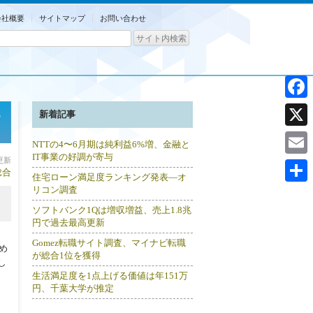
会社概要
サイトマップ
お問い合わせ
Facebo
5
新着記事
X
NTTの4〜6月期は純利益6%増、金融と
IT事業の好調が寄与
分更新
Email
総合
住宅ローン満足度ランキング発表―オ
リコン調査
共
ソフトバンク1Qは増収増益、売上1.8兆
有
円で過去最高更新
Gomez転職サイト調査、マイナビ転職
め
が総合1位を獲得
し
生活満足度を1点上げる価値は年151万
円、千葉大学が推定