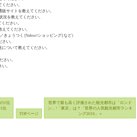
てください。
通販サイトを教えてください。
知状況を教えてください。
てください。
教えてください。
]／きょうつく [Yahoo!ショッピング] など）
ださい。
化について教えてください。
ださい。
さい。
の1位
世界で最も高く評価された観光都市は「ロンド
1位
ン」!「東京」は？「世界の人気観光都市ランキ
TOPページ
ング2016」 »