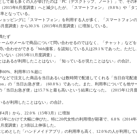
して最も多くの人が挙げたのは「PC（デスクトップ、ノート）」で、その
.3％（2015年6月度調査）へと減少したが、「スマートフォン」（9.8％）や「タ
用率となっている。
ョッピングに「スマートフォン」を利用する人が多く、「スマートフォン
年6月度調査）から30.3％（2015年6月度調査）に増加している。
満たず
ォームやメールで商品について問い合わせるのではなく、「チャット」などを
い合わせができる「Web接客」を認知している人は29.1％であった。ただし
いない（2015年11月度調査）。
とはあるが利用したことはない」「知っているが見たことはない」の合計。
率60%、利用率15％超に
などで注文した商品を当日あるいは数時間で配達してくれる「当日自宅配
on」の「当日お急ぎ便」（60.8％）であった。また、利用率についても他サ
の「当日お急ぎ便」は15.7％と最も高いという結果になった。（2015年12月
いるが利用したことはない」の合計。
年4月）から、22.0％（15年3月）に増加
5年にかけて大幅に伸びた。特に20代女性の利用増が顕著で、6.8％（2014年
年3月度調査）と3倍以上伸張した。
はじめとした「ハンドメイドアプリ」の利用率も高く、12.0％の人が利用して