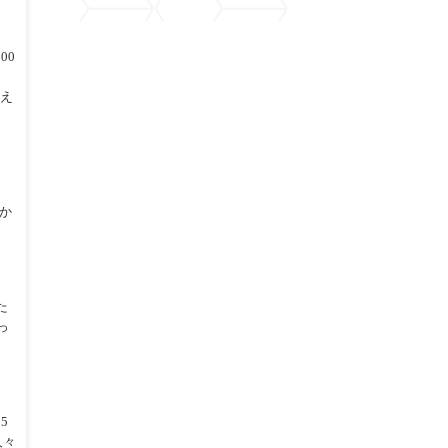
00
答え
か
た
っ
5
人々