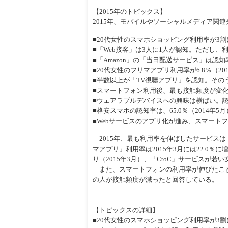
【2015年のトピックス】
2015年、モバイルやソーシャルメディア関
■20代女性のスマホショッピング利用率が3割
■「Web接客」は3人に1人が認知。ただし、
■「Amazon」の「当日配送サービス」は認知
■20代女性のフリマアプリ利用率が6.8％（201
■半数以上が「TV視聴アプリ」を認知。その
■スマートフォン利用後、最も接触頻度が変
■ウェアラブルデバイスへの興味は横ばい。
■格安スマホの認知率は、65.0％（2014年5月
■Webサービスのアプリ化が進み、スマートフォ
2015年、最も利用率を伸ばしたサービスは「
マアプリ」利用率は2015年3月には22.0％
り（2015年3月）、「CtoC」サービスが若
また、スマートフォンの利用率が伸びたこと
の人が接触頻度が減ったと回答している。
【トピックスの詳細】
■20代女性のスマホショッピング利用率が3割