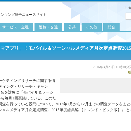
ランキング総合ニュースサイト
サービス・金融
運輸・交通
公共
その他
総合
旅行
自転車
公共団体
農業
保険
自動車
公益サービス
漁業
リマアプリ」！モバイル＆ソーシャルメディア月次定点調査201
外食
鉄道
エネルギー
医療
レジャー
運輸
教育
2016年3月23日 15時10
不動産
航空
健康・美容
ーケティングリサーチに関する情
p（マーケティング・リサーチ・キャン
金融
船舶
労働・仕事
00名を対象に『モバイル＆ソーシ
エンタメ
から毎月1回実施している。このた
査を行っている設問について、2015年1月から12月までの調査データをまと
ャルメディア月次定点調査～2015年度総集編 【トレンドトピック版】』 と