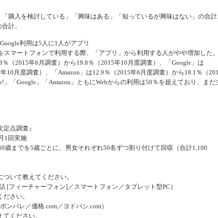
る」「購入を検討している」「興味はある」「知っているが興味はない」の合計
の合計。
oogle利用は5人に1人がアプリ
ービスをスマートフォンで利用する際、「アプリ」から利用する人がやや増加した
％（2015年6月調査）から19.8％（2015年10月度調査）、「Google」は
15年10月度調査）、「Amazon」は12.9％（2015年6月度調査）から18.1％（201
!」「Google」「Amazon」ともにWebからの利用は50％を超えており、まだ
次定点調査』
毎月1回実施
ら69歳までを5歳ごとに、男女それぞれ50名ずつ割り付けて回収（合計1,100
について教えてください。
電話 [フィーチャーフォン]／スマートフォン／タブレット型PC）
ください。
／ポンパレ／価格.com／ヨドバシ.com）
えてください。