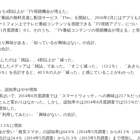
うち4割以上が「TV視聴機会が増えた」
番組の無料見逃し配信サービス「TVer」を開始し、2016年2月にはアプリも2
ートフォン上でテレビ番組コンテンツを視聴できる「TV視聴アプリ」につい
5年11月度調査）※1。そのうち、「TV番組コンテンツの視聴機会が増える」と
おり興味がある」「知っているが興味はない」の合計。
の合計。
化したのは「雑誌」。4割以上が「減った」
したメディアは「雑誌」であった。「すごく減った」（13.2％）、「あきら
5.6％）を合計すると、40.5％の人が「減った」と感じていることがわかった
い。認知率はやや増加
いで、2014年6月度調査では「スマートウォッチ」への興味は23.7％だっ
とほとんど変わりはなかった。しかし、認知率※は2014年6月度調査では53.5％だ
と増加した。
「利用してみたい」「興味がない」の合計。
1.3％に増加
「格安スマホ」の認知率は64.9％（2014年5月調査）から81.3％（201
24.4％（2014年5月調査）から31.3％（2015年5月調査）まで増加し、