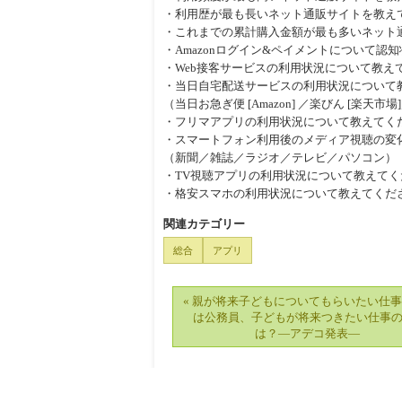
・利用歴が最も長いネット通販サイトを教え
・これまでの累計購入金額が最も多いネット
・Amazonログイン&ペイメントについて認
・Web接客サービスの利用状況について教え
・当日自宅配送サービスの利用状況について
（当日お急ぎ便 [Amazon] ／楽びん [楽天市場
・フリマアプリの利用状況について教えてく
・スマートフォン利用後のメディア視聴の変
（新聞／雑誌／ラジオ／テレビ／パソコン）
・TV視聴アプリの利用状況について教えてく
・格安スマホの利用状況について教えてくだ
関連カテゴリー
総合
アプリ
« 親が将来子どもについてもらいたい仕事
は公務員、子どもが将来つきたい仕事の
は？―アデコ発表―