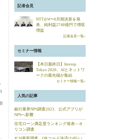
記者会見
NTTが4〜6月期決算を発
表、純利益2748億円で増収
増益
記者会見一覧»
セミナー情報
【本日最終日】Interop
Tokyo 2026、AIとネットワ
ークの最先端が集結
セミナー情報一覧»
リ
お
人気の記事
割
銀行業界NPS調査2023、公式アプリが
NPSへ影響
住宅ローン満足度ランキング発表―オ
リコン調査
JCSI最新調査、QRコード決済はd払い