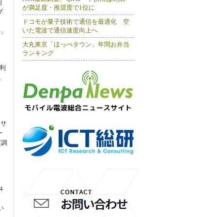
利
が満足度・推奨度で1位に
ブ
ドコモが量子技術で通信を最適化 空
いた電波で通信速度向上へ
の」
大丸東京「ほっぺタウン」年間お弁当
ランキング
利
、
達サ
ー
度調
4
い