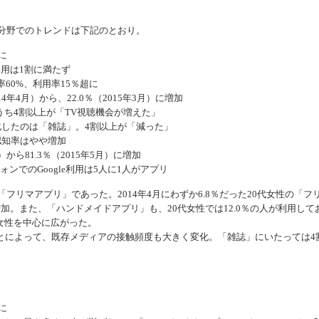
連分野でのトレンドは下記のとおり。
に
利用は1割に満たず
率60%、利用率15％超に
4年4月）から、22.0％（2015年3月）に増加
うち4割以上が「TV視聴機会が増えた」
化したのは「雑誌」。4割以上が「減った」
認知率はやや増加
）から81.3％（2015年5月）に増加
ンでのGoogle利用は5人に1人がアプリ
フリマアプリ」であった。2014年4月にわずか6.8％だった20代女性の「フ
に増加。また、「ハンドメイドアプリ」も、20代女性では12.0％の人が利用して
い女性を中心に広がった。
によって、既存メディアの接触頻度も大きく変化。「雑誌」にいたっては4
に