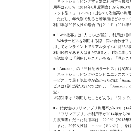
ネットショッピングする際に利用する機器と
用率は90.0％（2014年6月度調査）から86
レット型PC」（2.9％）に比べて依然高い利
ただし、年代別で見ると若年層ほどネットシ
利用率は20代女性の場合では21.1％（2014
■「Web接客」は3人に1人が認知。利用は1割
Webサービスを利用する際、問い合わせフ
用してオンライン上でリアルタイムに商品の問
利用経験がある人はまだ7.6％と、1割に達して
※認知率は「利用したことがある」「見たこ
■「Amazon」の「当日配送サービス」は認知
ネットショッピングやコンビニエンスストア
ービス」で最も認知率が高かったのは「Amaz
ビスは1割に満たないのに対し、「Amazon」
査）
※認知率は「利用したことがある」「知って
■20代女性のフリマアプリ利用率が6.8％（14
「フリマアプリ」の利用率が2014年から201
月度調査）だった利用率は、22.0％（2015
また、20代女性は「minne（ミンネ）」を