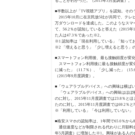
ることがわかった。（2015年3月度調査）。
■半数以上が「TV視聴アプリ」を認知。その
2015年10月に在京民放5社が共同で、テレビ
万ダウンロードを達成した。このようなスマ
て、56.2％が認知していると答えた（201
た人は47.3％であった※2。
※1 認知率は「現在利用している」「知って
※2 「増えると思う」「少し増えると思う」
■スマートフォン利用後、最も接触頻度が変
スマートフォン利用後に最も接触頻度が変化
に減った」（11.7％）、「少し減った」（1
（2015年9月度調査）。
■「ウェアラブルデバイス」への興味は横ば
「ウェアラブルデバイス」への興味はほぼ横ば
のに対し、2015年11月度調査では23.8％
たのに対し、2015年11月度調査では69.2％
※「利用している」「今は利用していない」
■格安スマホの認知率は、1年間で65.0％から8
通信速度などが制限される代わりに月額料金が安い
年5月調査）に増加した※1。興味がある人の合計は