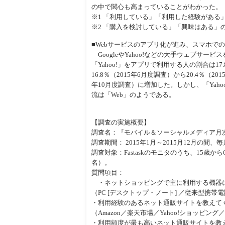
の中で関心も高まっていることがわかった。
※1 「利用している」「利用した経験があ
※2 「購入を検討している」「興味はある」
■Webサービスのアプリ化が進み、スマホでのG
GoogleやYahoo!などの大手ウェブサ
「Yahoo!」をアプリで利用する人の割合は17.8
16.8％（2015年6月度調査）から20.4％（20
年10月度調査）に増加した。しかし、「Yahoo
流は「Web」のようである。
【調査の実施概要】
調査名：『モバイル＆ソーシャルメディア月
調査期間： 2015年1月～2015月12月の間、
調査対象：Fastaskのモニタのうち、15歳か
名）。
質問項目：
・ネットショッピングで主に利用する機器
（PC [デスクトップ・ノート] ／従来型携帯
・利用経験のあるネット通販サイトを教えて
（Amazon／楽天市場／Yahoo!ショッピング
・利用頻度が最も高いネット通販サイトを教