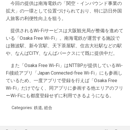
今回の提供は南海電鉄の「関空・インバウンド事業の
拡大」の一環として位置づけられており、特に訪日外国
人旅客の利便性向上を狙う。
提供されるWi-Fiサービスは大阪観光局が整備を進めて
いる「Osaka Free Wi-Fi」。南海電鉄が運営する施設で
は難波駅、新今宮駅、天下茶屋駅、住吉大社駅などの駅
や、なんばCITY、なんばパークスにて既に提供中だ。
また「Osaka Free Wi-Fi」はNTTBPが提供しているWi-
Fi接続アプリ「Japan Connected-free Wi-Fi」にも参画し
ているため、一度アプリで登録を行えば「Osaka Free
Wi-Fi」だけでなく、同アプリに参画する他エリアのフリ
ーWi-Fiにも都度登録せずに利用できるようになる。
Categories:
鉄道
,
総合