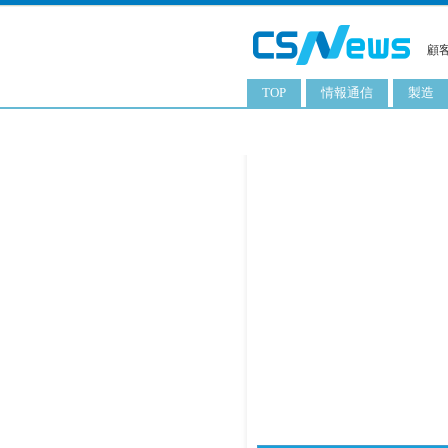
顧
TOP
情報通信
製造
スマートフォン
工業用
タブレット
化粧品
携帯電話
日用品
サーバ
食料飲
PC
ITソリューション
ネットワーク製品
アプリ
ITサービス
電子書籍