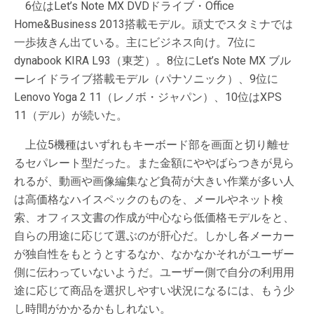
6位はLet’s Note MX DVDドライブ・Office
Home&Business 2013搭載モデル。頑丈でスタミナでは
一歩抜きん出ている。主にビジネス向け。7位に
dynabook KIRA L93（東芝）。8位にLet’s Note MX ブル
ーレイドライブ搭載モデル（パナソニック）、9位に
Lenovo Yoga 2 11（レノボ・ジャパン）、10位はXPS
11（デル）が続いた。
上位5機種はいずれもキーボード部を画面と切り離せ
るセパレート型だった。また金額にややばらつきが見ら
れるが、動画や画像編集など負荷が大きい作業が多い人
は高価格なハイスペックのものを、メールやネット検
索、オフィス文書の作成が中心なら低価格モデルをと、
自らの用途に応じて選ぶのが肝心だ。しかし各メーカー
が独自性をもとうとするなか、なかなかそれがユーザー
側に伝わっていないようだ。ユーザー側で自分の利用用
途に応じて商品を選択しやすい状況になるには、もう少
し時間がかかるかもしれない。