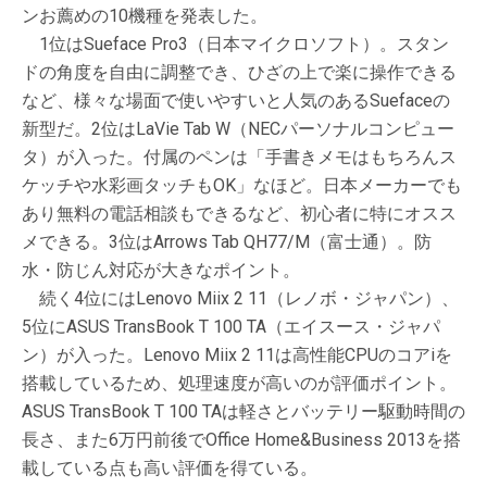
ンお薦めの10機種を発表した。
1位はSueface Pro3（日本マイクロソフト）。スタン
ドの角度を自由に調整でき、ひざの上で楽に操作できる
など、様々な場面で使いやすいと人気のあるSuefaceの
新型だ。2位はLaVie Tab W（NECパーソナルコンピュー
タ）が入った。付属のペンは「手書きメモはもちろんス
ケッチや水彩画タッチもOK」なほど。日本メーカーでも
あり無料の電話相談もできるなど、初心者に特にオスス
メできる。3位はArrows Tab QH77/M（富士通）。防
水・防じん対応が大きなポイント。
続く4位にはLenovo Miix 2 11（レノボ・ジャパン）、
5位にASUS TransBook T 100 TA（エイスース・ジャパ
ン）が入った。Lenovo Miix 2 11は高性能CPUのコアiを
搭載しているため、処理速度が高いのが評価ポイント。
ASUS TransBook T 100 TAは軽さとバッテリー駆動時間の
長さ、また6万円前後でOffice Home&Business 2013を搭
載している点も高い評価を得ている。