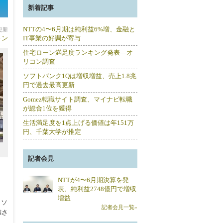
新着記事
NTTの4〜6月期は純利益6%増、金融と
分更新
ォン
IT事業の好調が寄与
住宅ローン満足度ランキング発表―オ
リコン調査
ソフトバンク1Qは増収増益、売上1.8兆
円で過去最高更新
Gomez転職サイト調査、マイナビ転職
が総合1位を獲得
生活満足度を1点上げる価値は年151万
円、千葉大学が推定
記者会見
NTTが4〜6月期決算を発
表、純利益2748億円で増収
増益
、ソ
記者会見一覧»
離さ
、