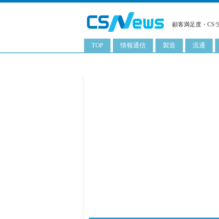
顧客満足度・CS
TOP
情報通信
製造
流通
スマートフォン
工業用品
コンビニ
タブレット
化粧品
卸
携帯電話
日用品
専門店
サーバ
食料飲料品
百貨店
PC
量販店
ITソリューション
通販
ネットワーク製品
アプリ
ITサービス
電子書籍