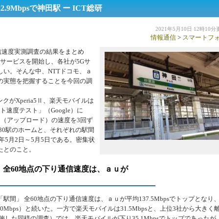
9Mbpsで神田駅 ー ICT総研
2021年5月10日 12時10
情報通信
>
スマートフ
通信速度実測調査の結果をまとめ
のサービスを開始し、各社が5Gサ
い。そんな中、NTTドコモ、ａ
の実態を把握することを今回の調
がXperia5Ⅱ、楽天モバイルは
ト速度テスト」（Google）に
（アップロード）の速度を3回ず
30駅のホームと、それぞれの駅間
年5月2日～5月5日である。密集状
たとのこと。
全60地点の下り通信速度は、ａｕが
」 全60地点の下り通信速度は、ａｕが平均137.5Mbpsでトップとなり
（97.0Mbps）と続いた。一方で楽天モバイルは31.5Mbpsと、上位3社から大きく
実施した同様の調査）では、楽天モバイルが下り35.1Mbpsでトップであったが