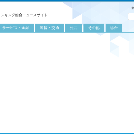
ランキング総合ニュースサイト
サービス・金融
運輸・交通
公共
その他
総合
旅行
自転車
公共団体
農業
保険
自動車
公益サービス
漁業
外食
鉄道
エネルギー
医療
レジャー
運輸
教育
不動産
航空
健康・美容
金融
船舶
労働・仕事
エンタメ