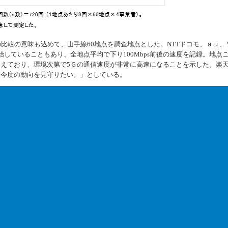
比較の意味も込めて、山手線60地点を調査地点とした。NTTドコモ、ａｕ、
始していることもあり、全地点平均で下り100Mbps前後の速度を記録。地点
sを超えており、環境次第で5Ｇの通信速度が非常に高速になることを示した。楽
、今度の動向を見守りたい。」としている。
リサー
『暗号資産取引所 現物取引』ランキング 2021
TOPページ
年満足度調査 »
品
｜
サービス
｜
海外
｜
ローカル
｜
その他
｜
会社概要
｜
サイトマップ
｜
Copyright © 2026 denpa-news All Rights Reserved.