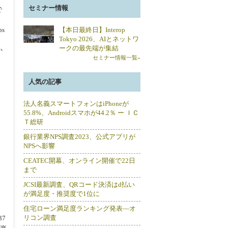
セミナー情報
で
【本日最終日】Interop
s
Tokyo 2026、AIとネットワ
ークの最先端が集結
か
セミナー情報一覧»
人気の記事
法人名義スマートフォンはiPhoneが
55.8%、Androidスマホが44.2％ ー ＩＣ
Ｔ総研
銀行業界NPS調査2023、公式アプリが
NPSへ影響
CEATEC開幕、オンライン開催で22日
まで
JCSI最新調査、QRコード決済はd払い
が満足度・推奨度で1位に
住宅ローン満足度ランキング発表―オ
リコン調査
7