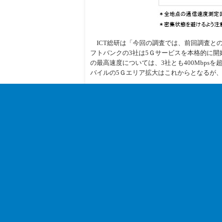
ICT総研は「今回の調査では、前回調査との
フトバンクの3社は5Ｇサービスを本格的に開
の最高速度については、3社とも400Mbp
バイルの5Ｇエリア拡大はこれからとなるが
関連カテゴリー
スマートフォン
鉄道
公益サービス
« 2021年人気アイスランキング ー LINE
チ
｜
TOP
｜
電波情報
｜
業界動向
｜
製