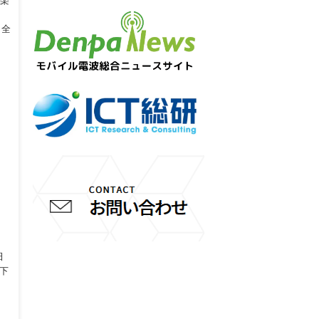
、楽
、全
田
の下