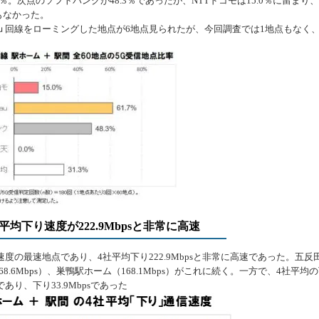
7％。次点のソフトバンクが48.3％であったが、NTTドコモは15.0％に留まり
もなかった。
回線をローミングした地点が6地点見られたが、今回調査では1地点もなく
均下り速度が222.9Mbpsと非常に高速
の最速地点であり、4社平均下り222.9Mbpsと非常に高速であった。五反
68.6Mbps）、巣鴨駅ホーム（168.1Mbps）がこれに続く。一方で、4社平均
り、下り33.9Mbpsであった