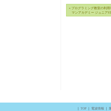
« プログラミング教室の利用
マンアカデミー ジュニアS
｜
TOP
｜
電波情報
｜