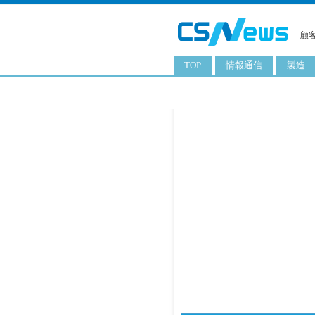
顧
TOP
情報通信
製造
スマートフォン
工業用
タブレット
化粧品
携帯電話
日用品
サーバ
食料飲
PC
ITソリューション
ネットワーク製品
アプリ
ITサービス
電子書籍