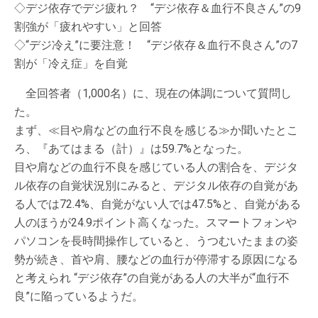
◇デジ依存でデジ疲れ？ “デジ依存＆血行不良さん”の9
割強が「疲れやすい」と回答
◇“デジ冷え”に要注意！ “デジ依存＆血行不良さん”の7
割が「冷え症」を自覚
全回答者（1,000名）に、現在の体調について質問し
た。
まず、≪目や肩などの血行不良を感じる≫か聞いたとこ
ろ、『あてはまる（計）』は59.7%となった。
目や肩などの血行不良を感じている人の割合を、デジタ
ル依存の自覚状況別にみると、デジタル依存の自覚があ
る人では72.4%、自覚がない人では47.5%と、自覚がある
人のほうが24.9ポイント高くなった。スマートフォンや
パソコンを長時間操作していると、うつむいたままの姿
勢が続き、首や肩、腰などの血行が停滞する原因になる
と考えられ “デジ依存”の自覚がある人の大半が“血行不
良”に陥っているようだ。