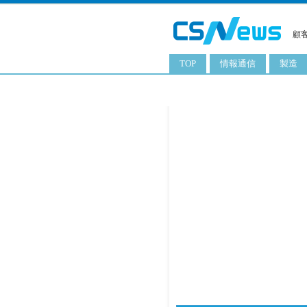
顧
TOP
情報通信
製造
スマートフォン
工業用
タブレット
化粧品
携帯電話
日用品
サーバ
食料飲
PC
ITソリューション
ネットワーク製品
アプリ
ITサービス
電子書籍