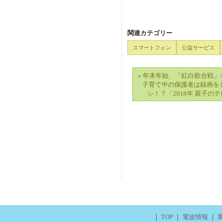
関連カテゴリー
スマートフォン
公益サービス
« 年末年始、「紅白歌合戦」
子育て中の保護者は録画を
シ！？「2018年 親子の
｜
TOP
｜
電波情報
｜