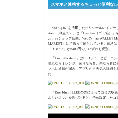
スマホと連携するちょっと便利なIoT雑貨「
KDDIはIoTを活用したオリジナルのインテリア
stand（傘立て）」と「Dust bin（ゴミ箱
た。auショップ店頭、Webの「au WALLET M
MARKET」にて購入可能としている。価格は「Umbr
「Dust bin」が6400円で、いずれも税別。
「Umbrella stand」はLEDライト
晴れならオレンジ、曇りなら白、雨なら青に
マホに通知が届き、アプリから天気の詳細を
だ。
「Dust bin」はLEDの光によってゴミの収
ルしたスマホを近づけると、予め設定したゴ