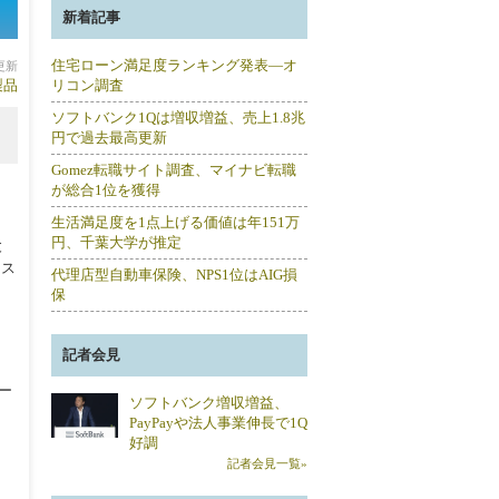
新着記事
住宅ローン満足度ランキング発表―オ
分更新
製品
リコン調査
ソフトバンク1Qは増収増益、売上1.8兆
円で過去最高更新
Gomez転職サイト調査、マイナビ転職
が総合1位を獲得
生活満足度を1点上げる価値は年151万
円、千葉大学が推定
と
にス
代理店型自動車保険、NPS1位はAIG損
ト
保
記者会見
トー
ソフトバンク増収増益、
PayPayや法人事業伸長で1Q
好調
記者会見一覧»