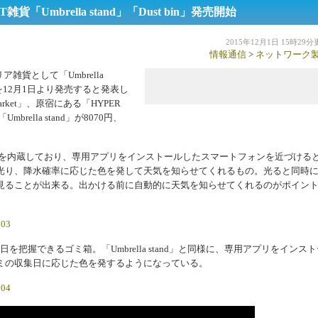
Umbrella stand」「Dust bin」発売開始
2015年12月1日 15時29
情報通信
>
ネットワーク
雑貨として「Umbrella
）」を12月1日より発売すると発表し
arket」、原宿にある「HYPER
ella stand」が8070円、
とビーコンを内蔵しており、専用アプリをインストールしたスマートフォンを近づける
光り、降水確率に応じた色を発して天気を知らせてくれるもの。光ると同時
見ることが出来る。出かける前に自動的に天気を知らせてくれるのがポイン
集日を把握できるゴミ箱。「Umbrella stand」と同様に、専用アプリをインス
ミの収集日に応じた色を発するようになっている。