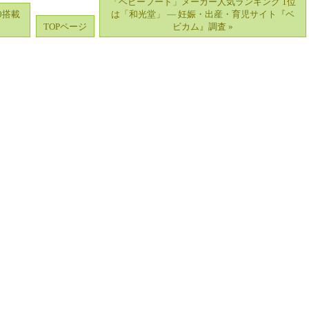
「ベビーフード」メーカー人気ランキング 1位
0搭載
は「和光堂」 ― 妊娠・出産・育児サイト『ベ
TOPページ
ビカム』調査 »