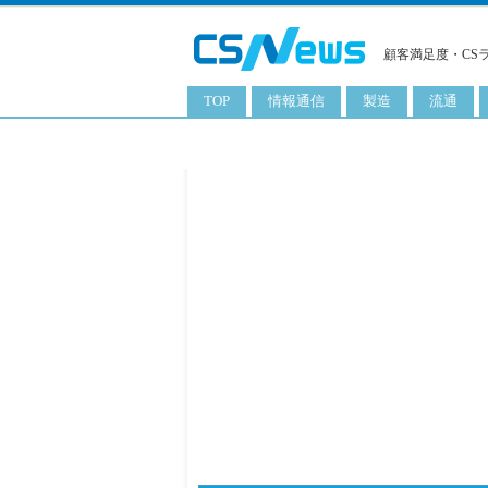
顧客満足度・CS
TOP
情報通信
製造
流通
スマートフォン
工業用品
コンビニ
タブレット
化粧品
卸
携帯電話
日用品
専門店
サーバ
食料飲料品
百貨店
PC
量販店
ITソリューション
通販
ネットワーク製品
アプリ
ITサービス
電子書籍