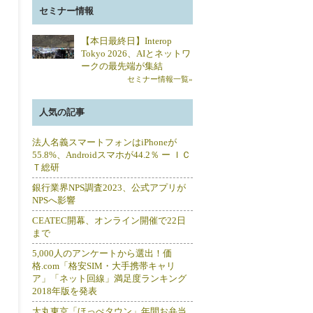
セミナー情報
【本日最終日】Interop
Tokyo 2026、AIとネットワ
ークの最先端が集結
セミナー情報一覧»
人気の記事
法人名義スマートフォンはiPhoneが
55.8%、Androidスマホが44.2％ ー ＩＣ
Ｔ総研
銀行業界NPS調査2023、公式アプリが
NPSへ影響
CEATEC開幕、オンライン開催で22日
まで
5,000人のアンケートから選出！価
格.com「格安SIM・大手携帯キャリ
ア」「ネット回線」満足度ランキング
2018年版を発表
大丸東京「ほっぺタウン」年間お弁当