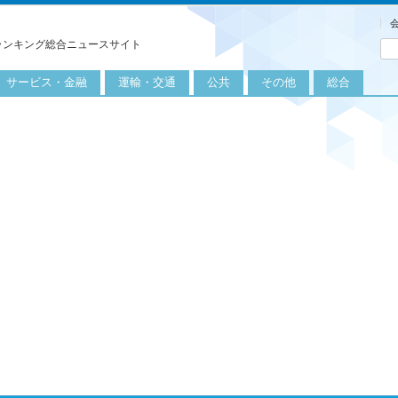
ランキング総合ニュースサイト
サービス・金融
運輸・交通
公共
その他
総合
旅行
自転車
公共団体
農業
保険
自動車
公益サービス
漁業
外食
鉄道
エネルギー
医療
レジャー
運輸
教育
不動産
航空
健康・美容
金融
船舶
労働・仕事
エンタメ