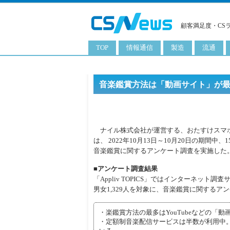
顧客満足度・CS
TOP
情報通信
製造
流通
スマートフォン
工業用品
コンビニ
タブレット
化粧品
卸
音楽鑑賞方法は「動画サイト」が最多ーA
携帯電話
日用品
専門店
サーバ
食料飲料品
百貨店
ナイル株式会社が運営する、おたすけスマホ情報サ
PC
量販店
は、 2022年10月13日～10月20日の期間中、
音楽鑑賞に関するアンケート調査を実施した
ITソリューション
通販
■アンケート調査結果
ネットワーク製品
「Appliv TOPICS」ではインターネット調
男女1,329人を対象に、音楽鑑賞に関するア
アプリ
ITサービス
・楽鑑賞方法の最多はYouTubeなどの「動
・定額制音楽配信サービスは半数が利用中。
電子書籍