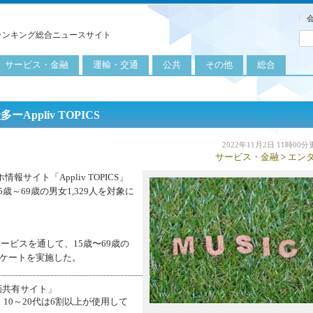
ランキング総合ニュースサイト
サービス・金融
運輸・交通
公共
その他
総合
旅行
自転車
公共団体
農業
保険
自動車
公益サービス
漁業
ppliv TOPICS
外食
鉄道
エネルギー
医療
2022年11月2日 11時00
サービス・金融
>
エン
レジャー
運輸
教育
イト「Appliv TOPICS」
不動産
航空
健康・美容
15歳～69歳の男女1,329人を対象に
。
金融
船舶
労働・仕事
エンタメ
査サービスを通して、15歳〜69歳の
ンケートを実施した。
画共有サイト」
10～20代は6割以上が使用して