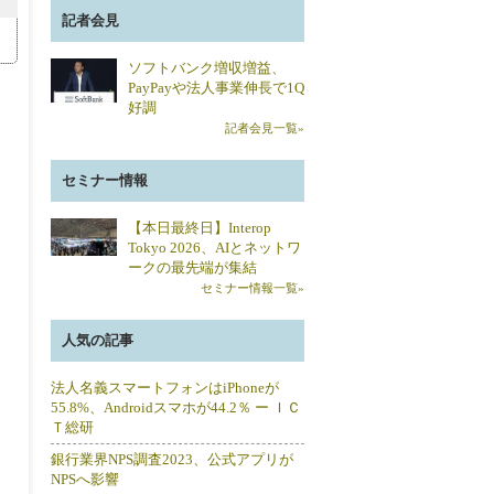
記者会見
ソフトバンク増収増益、
PayPayや法人事業伸長で1Q
好調
記者会見一覧»
セミナー情報
【本日最終日】Interop
Tokyo 2026、AIとネットワ
ークの最先端が集結
セミナー情報一覧»
人気の記事
法人名義スマートフォンはiPhoneが
55.8%、Androidスマホが44.2％ ー ＩＣ
Ｔ総研
銀行業界NPS調査2023、公式アプリが
NPSへ影響