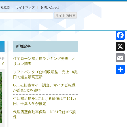
会社概要
サイトマップ
お問い合わせ
Facebo
新着記事
X
住宅ローン満足度ランキング発表―オ
分更新
タメ
リコン調査
Email
ソフトバンク1Qは増収増益、売上1.8兆
円で過去最高更新
共
Gomez転職サイト調査、マイナビ転職
有
が総合1位を獲得
生活満足度を1点上げる価値は年151万
円、千葉大学が推定
代理店型自動車保険、NPS1位はAIG損
保