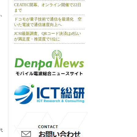
CEATEC開幕、オンライン開催で22日
まで
い
ドコモが量子技術で通信を最適化 空
いた電波で通信速度向上へ
JCSI最新調査、QRコード決済はd払い
が満足度・推奨度で1位に
代