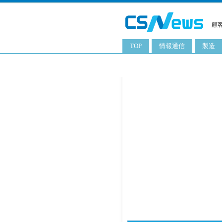
顧
TOP
情報通信
製造
スマートフォン
工業用
タブレット
化粧品
携帯電話
日用品
サーバ
食料飲
PC
ITソリューション
ネットワーク製品
アプリ
ITサービス
電子書籍