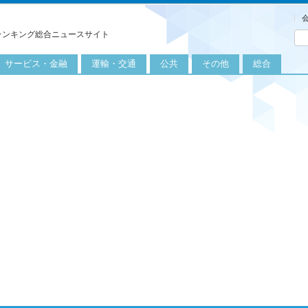
ランキング総合ニュースサイト
サービス・金融
運輸・交通
公共
その他
総合
旅行
自転車
公共団体
農業
保険
自動車
公益サービス
漁業
外食
鉄道
エネルギー
医療
レジャー
運輸
教育
不動産
航空
健康・美容
金融
船舶
労働・仕事
エンタメ