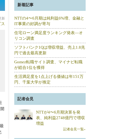
新着記事
NTTの4〜6月期は純利益6%増、金融と
分更新
ビス
IT事業の好調が寄与
住宅ローン満足度ランキング発表―オ
リコン調査
ソフトバンク1Qは増収増益、売上1.8兆
円で過去最高更新
Gomez転職サイト調査、マイナビ転職
が総合1位を獲得
生活満足度を1点上げる価値は年151万
円、千葉大学が推定
記者会見
社
展開
NTTが4〜6月期決算を発
表、純利益2748億円で増収
増益
最
記者会見一覧»
光