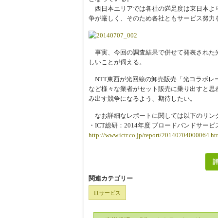
西日本エリアでは各社の満足度は東日本より
争が厳しく、そのため各社ともサービス努力
事実、今回の調査結果で併せて発表された光
しいことが伺える。
NTT東西が光回線の卸売販売「光コラボレー
など様々な業者がセット販売に乗り出すと思
み出す競争になるよう、期待したい。
なお詳細なレポートに関しては以下のリン
・ICT総研：2014年度 ブロードバンドサ
http://www.ictr.co.jp/report/20140704000064.ht
関連カテゴリー
ITサービス