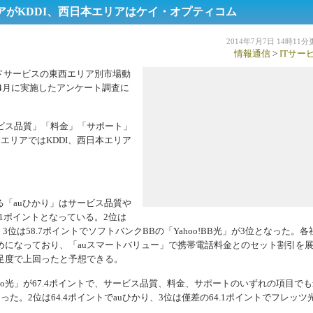
アがKDDI、西日本エリアはケイ・オプティコム
2014年7月7日 14時11
情報通信
>
ITサー
ンドサービスの東西エリア別市場動
年4月に実施したアンケート調査に
ビス品質」「料金」「サポート」
エリアではKDDI、西日本エリア
。
る「auひかり」はサービス品質や
1ポイントとなっている。2位は
3位は58.7ポイントでソフトバンクBBの「Yahoo!BB光」が3位となった。各
めになっており、「auスマートバリュー」で携帯電話料金とのセット割引を
足度で上回ったと予想できる。
光」が67.4ポイントで、サービス品質、料金、サポートのいずれの項目でも
た。2位は64.4ポイントでauひかり、3位は僅差の64.1ポイントでフレッツ