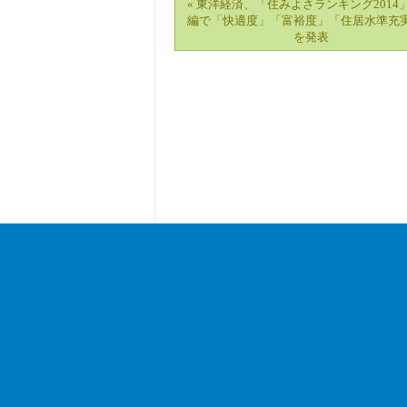
« 東洋経済、「住みよさランキング2014
編で「快適度」「富裕度」「住居水準充
を発表