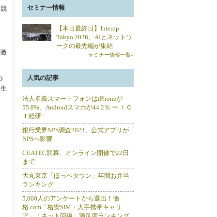
セミナー情報
ア競
【本日最終日】Interop
Tokyo 2026、AIとネットワ
ークの最先端が集結
が激
セミナー情報一覧»
人気の記事
O
を生
法人名義スマートフォンはiPhoneが
55.8%、Androidスマホが44.2％ ー ＩＣ
Ｔ総研
銀行業界NPS調査2023、公式アプリが
NPSへ影響
CEATEC開幕、オンライン開催で22日
まで
大丸東京「ほっぺタウン」年間お弁当
ランキング
5,000人のアンケートから選出！価
格.com「格安SIM・大手携帯キャリ
ア」「ネット回線」満足度ランキング