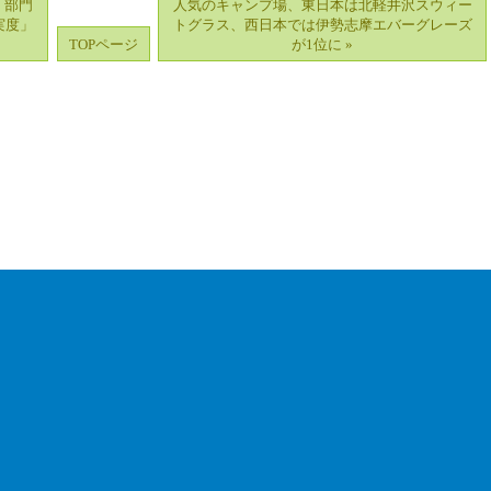
」部門
人気のキャンプ場、東日本は北軽井沢スウィー
実度」
トグラス、西日本では伊勢志摩エバーグレーズ
TOPページ
が1位に »