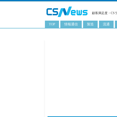
顧客満足度・CS
TOP
情報通信
製造
流通
スマートフォン
工業用品
コンビニ
タブレット
化粧品
卸
携帯電話
日用品
専門店
サーバ
食料飲料品
百貨店
PC
量販店
ITソリューション
通販
ネットワーク製品
アプリ
ITサービス
電子書籍