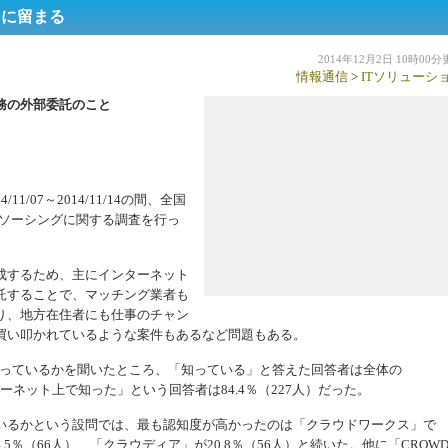
％に留まる
2014年12月2日 10時00
情報通信
>
ITソリューシ
務の外部委託のこと
14/11/07～2014/11/14の間、全国
ウドソーシングに関する調査を行っ
成するため、主にインターネット
託することで、マッチング業者も
り、地方在住者にも仕事のチャン
買い叩かれているような案件もあるなど問題もある。
知っているかを聞いたところ、「知っている」と答えた回答者は全体の
ターネット上で知った」という回答者は84.4％（227人）だった。
るかという設問では、最も認知度が高かったのは「クラウドワークス」で
4.5％（66人）、「クラウディア」が20.8％（56人）と続いた。他に「CROW