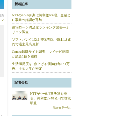
新着記事
NTTの4〜6月期は純利益6%増、金融と
分更新
ョン
IT事業の好調が寄与
住宅ローン満足度ランキング発表―オ
リコン調査
ソフトバンク1Qは増収増益、売上1.8兆
円で過去最高更新
Gomez転職サイト調査、マイナビ転職
が総合1位を獲得
生活満足度を1点上げる価値は年151万
円、千葉大学が推定
記者会見
NTTが4〜6月期決算を発
表、純利益2748億円で増収
増益
記者会見一覧»
D」