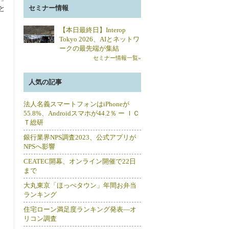
セミナー情報
と
【本日最終日】Interop
Tokyo 2026、AIとネットワ
ークの最先端が集結
セミナー情報一覧»
人気の記事
法人名義スマートフォンはiPhoneが
55.8%、Androidスマホが44.2％ ー ＩＣ
Ｔ総研
銀行業界NPS調査2023、公式アプリが
NPSへ影響
CEATEC開幕、オンライン開催で22日
まで
大丸東京「ほっぺタウン」年間お弁当
ランキング
住宅ローン満足度ランキング発表―オ
リコン調査