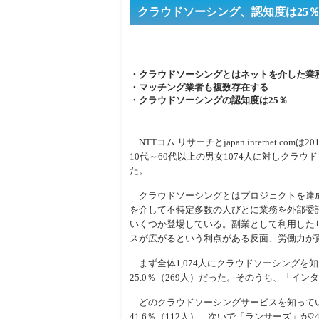
クラウドソーシング、認知度は25
・クラウドソーシングとはネットを介した業
・マッチング業者も複数存在する
・クラウドソーシングの認知度は25％
NTTコム リサーチとjapan.internet.comは20
10代～60代以上の男女1074人に対しクラ
た。
クラウドソーシングとはプロジェクトを達
を介して不特定多数の人びとに業務を外部委
いくつか登場している。副業として利用した
スが広がるという利点がある反面、労働力が
まず全体1,074人にクラウドソーシングを
25.0％（269人）だった。そのうち、「イン
どのクラウドソーシングサービスを知ってい
41.6％（112人）、次いで「ランサーズ」が2