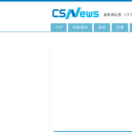
顧客満足度・CS
TOP
情報通信
製造
流通
スマートフォン
工業用品
コンビニ
タブレット
化粧品
卸
携帯電話
日用品
専門店
サーバ
食料飲料品
百貨店
PC
量販店
ITソリューション
通販
ネットワーク製品
アプリ
ITサービス
電子書籍