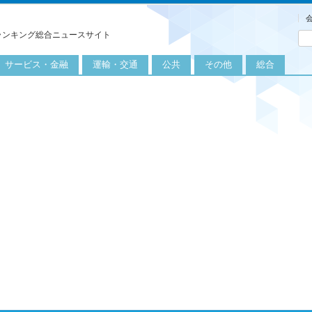
ランキング総合ニュースサイト
サービス・金融
運輸・交通
公共
その他
総合
旅行
自転車
公共団体
農業
保険
自動車
公益サービス
漁業
外食
鉄道
エネルギー
医療
レジャー
運輸
教育
不動産
航空
健康・美容
金融
船舶
労働・仕事
エンタメ