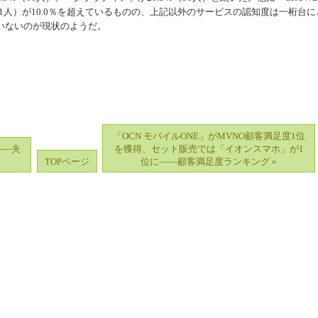
％、31人）が10.0％を超えているものの、上記以外のサービスの認知度は一桁台に
いないのが現状のようだ。
「OCN モバイルONE」がMVNO顧客満足度1位
――夫
を獲得、セット販売では「イオンスマホ」が1
TOPページ
位に――顧客満足度ランキング »