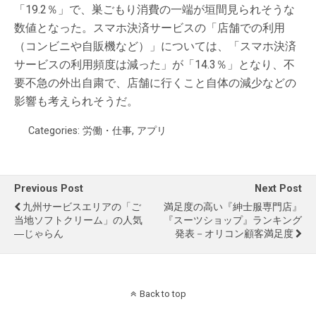
「19.2％」で、巣ごもり消費の一端が垣間見られそうな
数値となった。スマホ決済サービスの「店舗での利用
（コンビニや自販機など）」については、「スマホ決済
サービスの利用頻度は減った」が「14.3％」となり、不
要不急の外出自粛で、店舗に行くこと自体の減少などの
影響も考えられそうだ。
Categories:
労働・仕事
,
アプリ
Previous Post
Next Post
九州サービスエリアの「ご
満⾜度の高い『紳⼠服専門店』
当地ソフトクリーム」の人気
『スーツショップ』ランキング
―じゃらん
発表－オリコン顧客満⾜度
Back to top