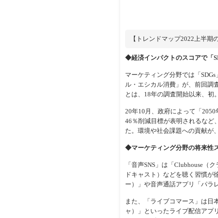
【トレンドマップ2022上半期
◆経済インパクトのスコアで「S
マーケティング分野では「SDG
ル・エシカル消費」が、前回調
とは、18年の調査開始以来、初
20年10月、政府によって「20
46％削減目標が表明されるな
た。環境や社会課題への貢献が
◆マーケティング分野の将来性ス
「音声SNS」は「Clubhous
ドキャスト）などを聴く習慣が徐
ー）」や音声通話アプリ「パラ
また、「ライブコマース」は日本で
ャ）」といったライブ配信アプ