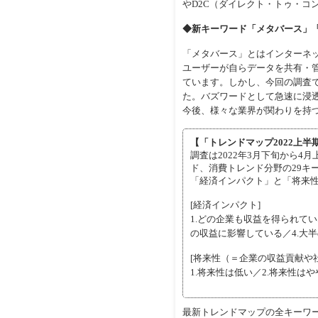
やD2C（ダイレクト・トゥ・コ
◆新キーワード「メタバース」「
「メタバース」とはインターネッ
ユーザーが自らデータを共有・
ています。しかし、今回の調査で
た。バズワードとして急速に浸
今後、様々な業界が関わりを持
【「トレンドマップ2022上半
調査は2022年3月下旬から4
ド、消費トレンド分野の29キ
「経済インパクト」と「将来性
[経済インパクト]
1.どの企業も収益を得られてい
の収益に影響している／4.大
[将来性（＝企業の収益貢献や
1.将来性は低い／2.将来性は
最新トレンドマップの全キーワ