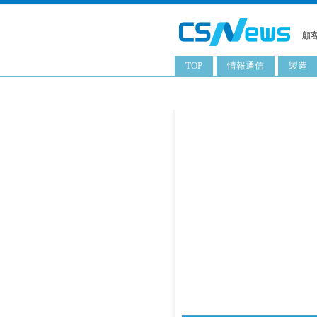
顧
TOP
情報通信
製造
スマートフォン
工業用
タブレット
化粧品
携帯電話
日用品
サーバ
食料飲
PC
ITソリューション
ネットワーク製品
アプリ
ITサービス
電子書籍